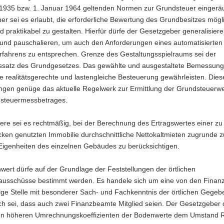
 1935 bzw. 1. Januar 1964 geltenden Normen zur Grundsteuer einger
r sei es erlaubt, die erforderliche Bewertung des Grundbesitzes mögl
d praktikabel zu gestalten. Hierfür dürfe der Gesetzgeber generalisiere
n und pauschalieren, um auch den Anforderungen eines automatisierten
fahrens zu entsprechen. Grenze des Gestaltungsspielraums sei der
tssatz des Grundgesetzes. Das gewählte und ausgestaltete Bemessun
 realitätsgerechte und lastengleiche Besteuerung gewährleisten. Dies
ngen genüge das aktuelle Regelwerk zur Ermittlung der Grundsteuerw
steuermessbetrages.
ere sei es rechtmäßig, bei der Berechnung des Ertragswertes einer zu
en genutzten Immobilie durchschnittliche Nettokaltmieten zugrunde z
 Eigenheiten des einzelnen Gebäudes zu berücksichtigen.
ert dürfe auf der Grundlage der Feststellungen der örtlichen
ausschüsse bestimmt werden. Es handele sich um eine von den Finan
ge Stelle mit besonderer Sach- und Fachkenntnis der örtlichen Gegeb
ch sei, dass auch zwei Finanzbeamte Mitglied seien. Der Gesetzgeber 
en höheren Umrechnungskoeffizienten der Bodenwerte dem Umstand