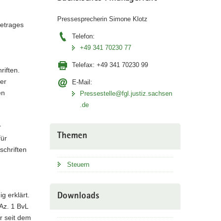
Pressesprecherin Simone Klotz
betrages
Telefon:
+49 341 70230 77
Telefax:
+49 341 70230 99
iften.
er
E-Mail:
en
Pressestelle@fgl.justiz.sachsen
.de
r
Themen
für
chriften
Steuern
 erklärt.
Downloads
Az. 1 BvL
r seit dem