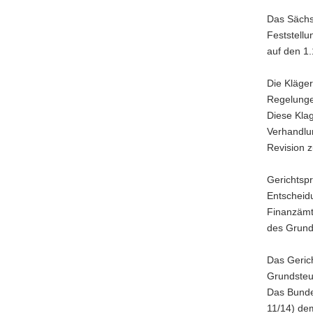
a
Das Sächsi
v
Feststell
i
auf den 1.
g
a
Die Kläge
t
Regelunge
i
Diese Kla
o
Verhandlun
n
Revision 
Gerichtspr
Entscheidu
Finanzämt
des Grund
Das Geric
Grundsteu
Das Bunde
11/14) de