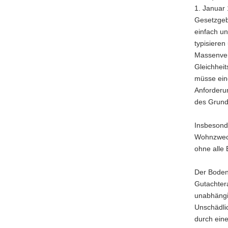
1. Januar
Gesetzgebe
einfach un
typisiere
Massenver
Gleichhei
müsse eine
Anforderu
des Grund
Insbesond
Wohnzweck
ohne alle
Der Bodenw
Gutachter
unabhängi
Unschädli
durch ein