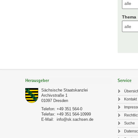
Thema
Footer-
Bereich
Herausgeber
Service
Sächsische Staatskanzlei
Übersic
Archivstraße 1
Kontakt
01097
Dresden
Impres
Telefon:
+49 351 564-0
Telefax:
+49 351 564-10999
Rechtli
E-Mail:
info@sk.sachsen.de
Suche
Datensc