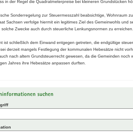
ss in der Regel die Quadratmeterpreise bei kleineren Grundstücken hö
ische Sonderregelung zur Steuermesszahl beabsichtige, Wohnraum zu 
aat Sachsen verfolge hiermit ein legitimes Ziel des Gemeinwohls und s
t, solche Zwecke auch durch steuerliche Lenkungsnormen zu erreichen
t ist schließlich dem Einwand entgegen getreten, die endgültige steuer
 sei derzeit mangels Festlegung der kommunalen Hebesätze nicht vorh
 auch nach altem Grundsteuerrecht gewesen, da die Gemeinden noch
igen Jahres ihre Hebesätze anpassen durften.
ninformationen suchen
riff
ation