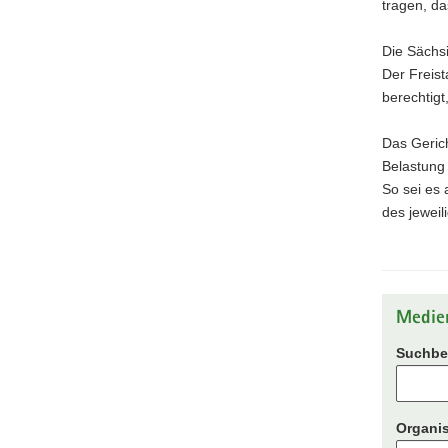
tragen, da
Die Sächs
Der Freist
berechtig
Das Gerich
Belastung
So sei es
des jeweil
Medie
Suchbeg
Organis