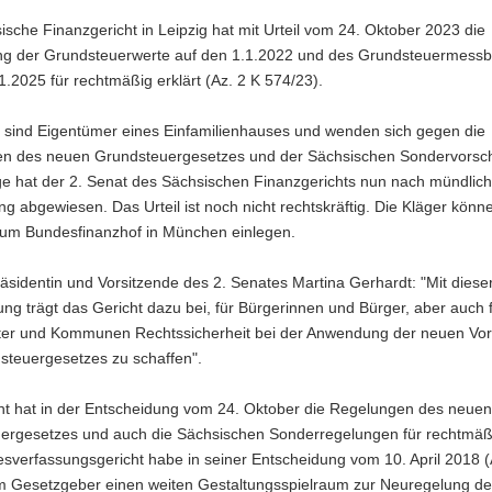
sche Finanzgericht in Leipzig hat mit Urteil vom 24. Oktober 2023 die
ung der Grundsteuerwerte auf den 1.1.2022 und des Grundsteuermess
1.2025 für rechtmäßig erklärt (Az. 2 K 574/23).
r sind Eigentümer eines Einfamilienhauses und wenden sich gegen die
n des neuen Grundsteuergesetzes und der Sächsischen Sondervorschr
ge hat der 2. Senat des Sächsischen Finanzgerichts nun nach mündlich
g abgewiesen. Das Urteil ist noch nicht rechtskräftig. Die Kläger könn
zum Bundesfinanzhof in München einlegen.
äsidentin und Vorsitzende des 2. Senates Martina Gerhardt: "Mit diese
ng trägt das Gericht dazu bei, für Bürgerinnen und Bürger, aber auch 
er und Kommunen Rechtssicherheit bei der Anwendung der neuen Vors
steuergesetzes zu schaffen".
ht hat in der Entscheidung vom 24. Oktober die Regelungen des neuen
ergesetzes und auch die Sächsischen Sonderregelungen für rechtmäßig
sverfassungsgericht habe in seiner Entscheidung vom 10. April 2018 (
m Gesetzgeber einen weiten Gestaltungsspielraum zur Neuregelung de