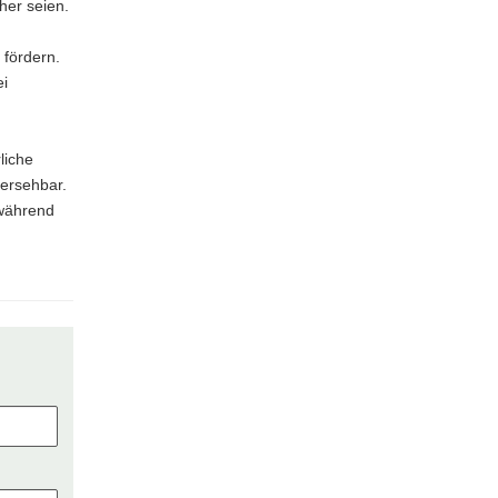
her seien.
fördern.
ei
.
liche
ersehbar.
 während