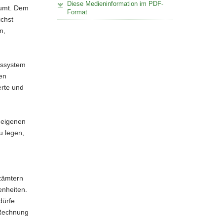
Diese Medieninformation im PDF-
äumt. Dem
Format
ichst
n,
gssystem
en
erte und
 eigenen
u legen,
zämtern
enheiten.
dürfe
 Rechnung