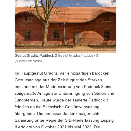
a
v
i
g
a
t
i
o
Gestüt Graditz Paddock 3
Gestüt Graditz Paddock 3
n
(© Albrecht Voss)
Gestüt
Graditz
Im Hauptgestüt Graditz, der einzigartigen barocken
Paddock
Gestütsanlage aus der Zeit August des Starken,
3
entstand mit der Modernisierung von Paddock 3 eine
Gestüt
zeitgemäße Anlage zur Unterbringung von Stuten und
Graditz
Paddock
Jungpferden. Heute wurde der sanierte Paddock 3
3
feierlich an die Sächsische Gestütsverwaltung
übergeben. Die umfassende denkmalgerechte
Sanierung unter Regie der SIB-Niederlassung Leipzig
II erfolgte von Oktober 2021 bis Mai 2023. Die