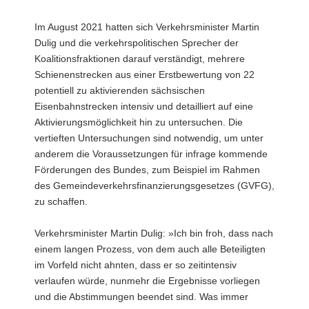
a
Im August 2021 hatten sich Verkehrsminister Martin
v
Dulig und die verkehrspolitischen Sprecher der
i
Koalitionsfraktionen darauf verständigt, mehrere
g
Schienenstrecken aus einer Erstbewertung von 22
a
potentiell zu aktivierenden sächsischen
t
Eisenbahnstrecken intensiv und detailliert auf eine
i
Aktivierungsmöglichkeit hin zu untersuchen. Die
o
vertieften Untersuchungen sind notwendig, um unter
n
anderem die Voraussetzungen für infrage kommende
Förderungen des Bundes, zum Beispiel im Rahmen
des Gemeindeverkehrsfinanzierungsgesetzes (GVFG),
zu schaffen.
Verkehrsminister Martin Dulig: »Ich bin froh, dass nach
einem langen Prozess, von dem auch alle Beteiligten
im Vorfeld nicht ahnten, dass er so zeitintensiv
verlaufen würde, nunmehr die Ergebnisse vorliegen
und die Abstimmungen beendet sind. Was immer