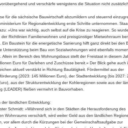
vorübergehend und verschärfe wenigstens die Situation nicht zusätzlic
se für die sächsische Bauwirtschaft abzumildern und steuernd einzugre
ministerium für Regionalentwicklung erste Schritte unternommen. Staa
zu: »Uns war wichtig, auch selbst auf die Krise zu reagieren. So wurd
 der Richtlinien Familienwohnen und preisgünstiger Mietwohnraum ber
 Ein Baustein für die energetische Sanierung hilft ganz direkt bei den
Die Unterstützung beim Bau von Sozialwohnungen wird ebenfalls mome
. Allein im Bereich des Wohnungsbaus stellt der Freistaat in diesem J
llionen Euro für Darlehen und Zuschüsse bereit.« Der Blick gehe auch 
ichen aktuell verstärkt in Richtung Bautätigkeit. Fördermittel aus der
örderung (2023: 145 Millionen Euro), der Stadtentwicklung (bis 2027:
Euro), aus der Strukturentwicklung der Kohleregionen sowie aus der lä
ng (LEADER) fließen vermehrt in Bauvorhaben.
 der ländlichen Entwicklung:
ister Schmidt: »Während sich in den Städten die Herausforderung des
en Wohnraums verschärft, wird weiter Geld aus den ländlichen Region
, vor allem durch die Kürzungen bei der Gemeinschaftsaufgabe zur