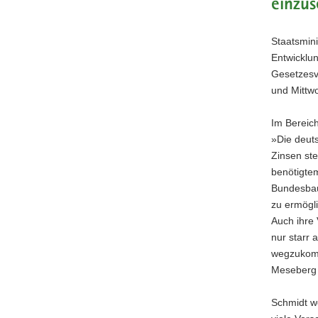
einzus
a
v
Staatsmin
i
Entwicklun
g
Gesetzesv
a
und Mittwo
t
i
Im Bereic
o
»Die deuts
n
Zinsen ste
benötigte
Bundesbau
zu ermögli
Auch ihre
nur starr
wegzukomm
Meseberg d
Schmidt we