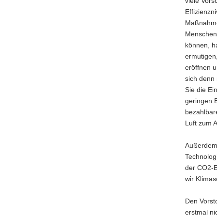
viele Vor
Effizienzn
Maßnahmen
Menschen 
können, h
ermutigen
eröffnen 
sich denn
Sie die E
geringen 
bezahlbare
Luft zum 
Außerdem 
Technologi
der CO2-E
wir Klimas
Den Vorst
erstmal ni