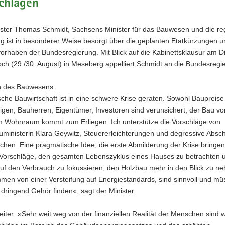
chlagen
ister Thomas Schmidt, Sachsens Minister für das Bauwesen und die re
g ist in besonderer Weise besorgt über die geplanten Etatkürzungen u
orhaben der Bundesregierung. Mit Blick auf die Kabinettsklausur am D
ch (29./30. August) in Meseberg appelliert Schmidt an die Bundesregi
h des Bauwesens:
che Bauwirtschaft ist in eine schwere Krise geraten. Sowohl Baupreise
igen, Bauherren, Eigentümer, Investoren sind verunsichert, der Bau v
m Wohnraum kommt zum Erliegen. Ich unterstütze die Vorschläge von
ministerin Klara Geywitz, Steuererleichterungen und degressive Absc
chen. Eine pragmatische Idee, die erste Abmilderung der Krise bringen
 Vorschläge, den gesamten Lebenszyklus eines Hauses zu betrachten u
 auf den Verbrauch zu fokussieren, den Holzbau mehr in den Blick zu 
en von einer Versteifung auf Energiestandards, sind sinnvoll und mü
ringend Gehör finden«, sagt der Minister.
iter: »Sehr weit weg von der finanziellen Realität der Menschen sind w