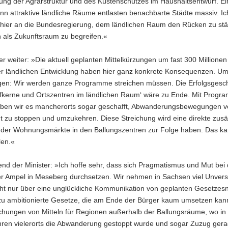
ng der Agrarstruktur und des Küstenschutzes im Haushaltsentwurf. Ein
enn attraktive ländliche Räume entlasten benachbarte Städte massiv. Ic
e hier an die Bundesregierung, dem ländlichen Raum den Rücken zu st
h als Zukunftsraum zu begreifen.«
er weiter: »Die aktuell geplanten Mittelkürzungen um fast 300 Millione
er ländlichen Entwicklung haben hier ganz konkrete Konsequenzen. Um
agen: Wir werden ganze Programme streichen müssen. Die Erfolgsgesc
orfkerne und Ortszentren im ländlichen Raum‘ wäre zu Ende. Mit Progr
ben wir es mancherorts sogar geschafft, Abwanderungsbewegungen 
dt zu stoppen und umzukehren. Diese Streichung wird eine direkte zusä
 der Wohnungsmärkte in den Ballungszentren zur Folge haben. Das k
len.«
nd der Minister: »Ich hoffe sehr, dass sich Pragmatismus und Mut bei 
er Ampel in Meseberg durchsetzen. Wir nehmen in Sachsen viel Unvers
cht nur über eine unglückliche Kommunikation von geplanten Gesetzes
zu ambitionierte Gesetze, die am Ende der Bürger kaum umsetzen kan
ichungen von Mitteln für Regionen außerhalb der Ballungsräume, wo in
ahren vielerorts die Abwanderung gestoppt wurde und sogar Zuzug ger