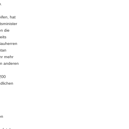
h.
ifen, hat
tsminister
en die
eits
 Bauherren
ntan
ahr mehr
in anderen
 200
ndlichen
en