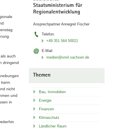
Staatsministerium für
Regionalentwicklung
gionale
nd
Ansprechpartner Annegret Fischer
ienstag
Telefon:
erung.
+49 351 564 50021
E-Mail:
 als auch
medien@smil.sachsen.de
on dringend
Themen
hreibungen
 kann.
nd nicht
Bau, Immobilien
nehmen und
Energie
ssen in
Finanzen
Klimaschutz
eiterhin
Ländlicher Raum