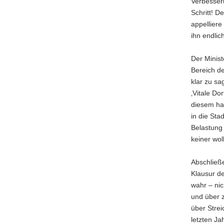
Verbesseru
Schritt! D
appellier
ihn endlic
Der Minist
Bereich d
klar zu s
‚Vitale D
diesem ha
in die Sta
Belastung
keiner wol
Abschließe
Klausur d
wahr – ni
und über 
über Stre
letzten J