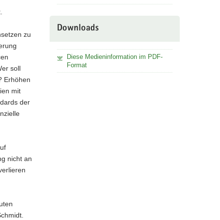
.
Downloads
setzen zu
erung
cen
Diese Medieninformation im PDF-
Format
er soll
n? Erhöhen
ien mit
dards der
nzielle
uf
g nicht an
erlieren
uten
Schmidt.