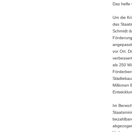
Das helfe 
Um die Kri
das Staats
Schmidt da
Förderung
angepasst.
vor Ort. 
verbessert
als 250 Mi
Förderbere
Städtebauf
Millionen 
Entwicklu
Im Bereich
Staatsmin
bezahlbar
abgezogen