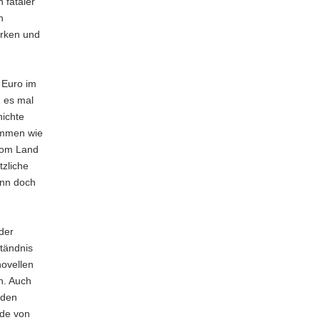
 fataler
h
ärken und
n Euro im
 es mal
hichte
ammen wie
vom Land
tzliche
ann doch
der
tändnis
novellen
n. Auch
 den
ade von