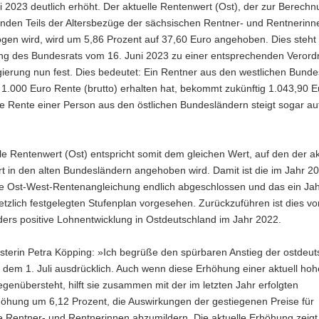
i 2023 deutlich erhöht. Der aktuelle Rentenwert (Ost), der zur Berech
nden Teils der Altersbezüge der sächsischen Rentner- und Rentnerinn
gen wird, wird um 5,86 Prozent auf 37,60 Euro angehoben. Dies steht
g des Bundesrats vom 16. Juni 2023 zu einer entsprechenden Verord
ierung nun fest. Dies bedeutet: Ein Rentner aus den westlichen Bunde
 1.000 Euro Rente (brutto) erhalten hat, bekommt zukünftig 1.043,90 E
e Rente einer Person aus den östlichen Bundesländern steigt sogar au
le Rentenwert (Ost) entspricht somit dem gleichen Wert, auf den der ak
t in den alten Bundesländern angehoben wird. Damit ist die im Jahr 2
 Ost-West-Rentenangleichung endlich abgeschlossen und das ein Jah
etzlich festgelegten Stufenplan vorgesehen. Zurückzuführen ist dies vo
ers positive Lohnentwicklung in Ostdeutschland im Jahr 2022.
isterin Petra Köpping: »Ich begrüße den spürbaren Anstieg der ostdeu
dem 1. Juli ausdrücklich. Auch wenn diese Erhöhung einer aktuell ho
gegenübersteht, hilft sie zusammen mit der im letzten Jahr erfolgten
öhung um 6,12 Prozent, die Auswirkungen der gestiegenen Preise für
 Rentner- und Rentnerinnen abzumildern. Die aktuelle Erhöhung zeigt,