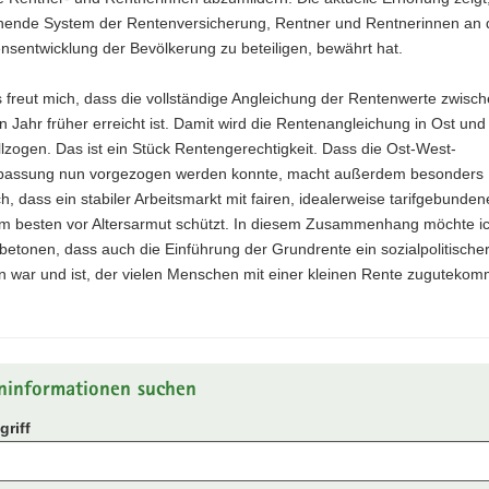
hende System der Rentenversicherung, Rentner und Rentnerinnen an 
sentwicklung der Bevölkerung zu beteiligen, bewährt hat.
 freut mich, dass die vollständige Angleichung der Rentenwerte zwisc
n Jahr früher erreicht ist. Damit wird die Rentenangleichung in Ost un
llzogen. Das ist ein Stück Rentengerechtigkeit. Dass die Ost-West-
assung nun vorgezogen werden konnte, macht außerdem besonders
h, dass ein stabiler Arbeitsmarkt mit fairen, idealerweise tarifgebunde
m besten vor Altersarmut schützt. In diesem Zusammenhang möchte i
etonen, dass auch die Einführung der Grundrente ein sozialpolitische
n war und ist, der vielen Menschen mit einer kleinen Rente zugutekom
ninformationen suchen
riff