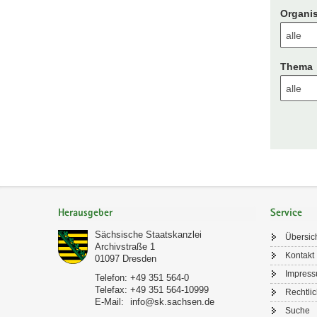
Organis
Thema
Footer-
Bereich
Herausgeber
Service
Sächsische Staatskanzlei
Übersic
Archivstraße 1
Kontakt
01097
Dresden
Impres
Telefon:
+49 351 564-0
Telefax:
+49 351 564-10999
Rechtli
E-Mail:
info@sk.sachsen.de
Suche