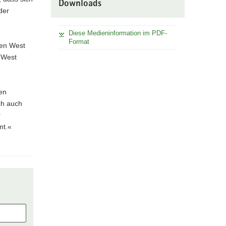
Downloads
der
Diese Medieninformation im PDF-
Format
hen West
d West
nen
ch auch
r
mt.«