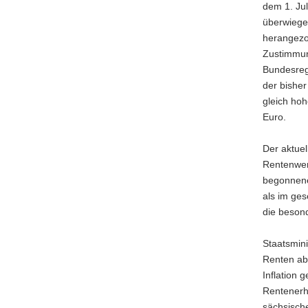
dem 1. Jul
a
überwiege
v
herangezo
i
Zustimmun
g
Bundesreg
a
der bisher
t
gleich hoh
i
Euro.
o
n
Der aktuel
Rentenwer
begonnene
als im ges
die besond
Staatsmin
Renten ab 
Inflation 
Rentenerh
sächsische