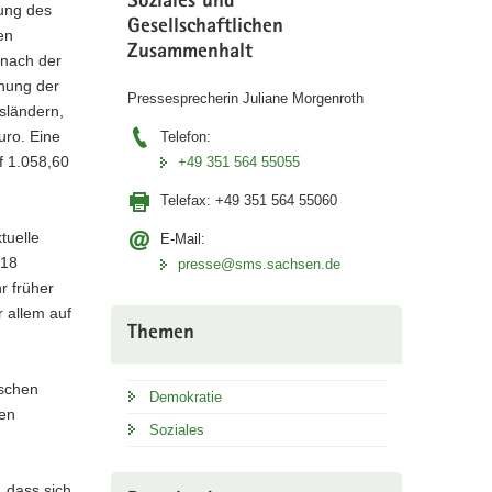
Soziales und
nung des
Gesellschaftlichen
en
Zusammenhalt
 nach der
nung der
Pressesprecherin Juliane Morgenroth
sländern,
uro. Eine
Telefon:
f 1.058,60
+49 351 564 55055
Telefax:
+49 351 564 55060
tuelle
E-Mail:
018
presse@sms.sachsen.de
r früher
r allem auf
Themen
tschen
Demokratie
hen
Soziales
 dass sich