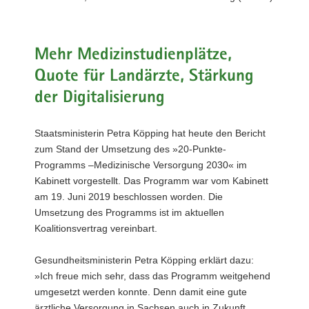
a
v
i
Mehr Medizinstudienplätze,
g
Quote für Landärzte, Stärkung
a
t
der Digitalisierung
i
o
Staatsministerin Petra Köpping hat heute den Bericht
n
zum Stand der Umsetzung des »20-Punkte-
Programms –Medizinische Versorgung 2030« im
Kabinett vorgestellt. Das Programm war vom Kabinett
am 19. Juni 2019 beschlossen worden. Die
Umsetzung des Programms ist im aktuellen
Koalitionsvertrag vereinbart.
Gesundheitsministerin Petra Köpping erklärt dazu:
»Ich freue mich sehr, dass das Programm weitgehend
umgesetzt werden konnte. Denn damit eine gute
ärztliche Versorgung in Sachsen auch in Zukunft