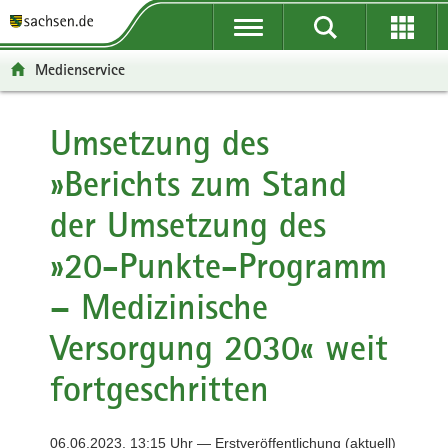
P
P
H
F
o
o
a
o
r
r
u
o
Medienservice
t
t
p
t
a
a
t
e
l
l
i
r
Umsetzung des
ü
n
n
-
»Berichts zum Stand
b
a
h
B
e
v
a
e
der Umsetzung des
r
i
l
r
g
g
t
e
»20-Punkte-Programm
r
a
i
e
t
c
– Medizinische
i
i
h
f
o
Versorgung 2030« weit
e
n
fortgeschritten
n
d
e
06.06.2023, 13:15 Uhr — Erstveröffentlichung (aktuell)
N