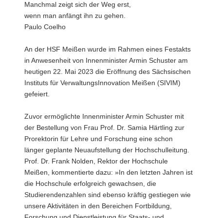
Manchmal zeigt sich der Weg erst,
Pfeiltaste
Nolden
Bildunterschrift
wenn man anfängt ihn zu gehen.
unten :
verbergen
Paulo Coelho
Eingabetaste
Vollbildmodus
:
öffnen
An der HSF Meißen wurde im Rahmen eines Festakts
Leertaste :
Bilderschau
in Anwesenheit von Innenminister Armin Schuster am
abspielen
heutigen 22. Mai 2023 die Eröffnung des Sächsischen
Instituts für VerwaltungsInnovation Meißen (SIVIM)
gefeiert.
Zuvor ermöglichte Innenminister Armin Schuster mit
der Bestellung von Frau Prof. Dr. Samia Härtling zur
Prorektorin für Lehre und Forschung eine schon
länger geplante Neuaufstellung der Hochschulleitung.
Prof. Dr. Frank Nolden, Rektor der Hochschule
Meißen, kommentierte dazu: »In den letzten Jahren ist
die Hochschule erfolgreich gewachsen, die
Studierendenzahlen sind ebenso kräftig gestiegen wie
unsere Aktivitäten in den Bereichen Fortbildung,
Forschung und Dienstleistung für Staats- und