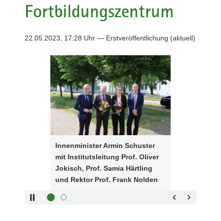
Fortbildungszentrum
a
v
i
22.05.2023, 17:28 Uhr — Erstveröffentlichung (aktuell)
g
a
Bitte
Innenminister
t
verwenden
Armin
i
Sie
Schuster
o
folgende
mit
n
Tasten
Institutsleitung
zur
Prof.
Steuerung
Oliver
des
Jokisch,
Innenminister Armin Schuster
Sliders:
Prof.
mit Institutsleitung Prof. Oliver
Pfeiltaste
Samia
Vorwärts
Jokisch, Prof. Samia Härtling
rechts :
Härtling
blättern
und Rektor Prof. Frank Nolden
Pfeiltaste
und
Zurück
links :
Rektor
blättern
Pfeiltaste
Prof.
Bildunterschrift
oben :
Frank
anzeigen