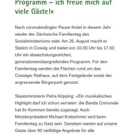
Programm – ich freue mich auf
a
viele Gäste!«
v
i
Nach coronabedingter Pause findet in diesem Jahr
g
wieder der Sächsische Familientag des
a
Sozialministeriums statt. Am 26. August macht er
t
Station in Coswig und bietet von 10.00 Uhr bis 17.00
i
Uhr ein abwechslungsreiches,
o
generationenübergreifendes Programm. Für den
n
Familientag werden die Flächen rund um das
Coswiger Rathaus, auf dem Festgelände sowie der
angrenzende Bürgerpark genutzt.
Staatsministerin Petra Köpping: »Ein musikalisches
Highlight darf ich schon verraten: die Banda Comunale
hat ihr Kommen bereits zugesagt. Auch
Ministerpräsident Michael Kretschmer wird beim
Familientag zu Gast sein. Daneben warten auf unsere
Gäste über 80 vielfältige Angebote für alle