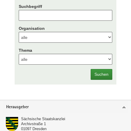
Suchbegriff
Organisation
Thema
Suchen
Footer-
Herausgeber
Bereich
Sächsische Staatskanzlei
Archivstraße 1
01097
Dresden