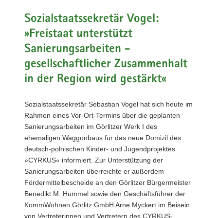
a
Sozialstaatssekretär Vogel:
v
»Freistaat unterstützt
i
g
Sanierungsarbeiten -
a
gesellschaftlicher Zusammenhalt
t
in der Region wird gestärkt«
i
o
n
Sozialstaatssekretär Sebastian Vogel hat sich heute im
Rahmen eines Vor-Ort-Termins über die geplanten
Sanierungsarbeiten im Görlitzer Werk I des
ehemaligen Waggonbaus für das neue Domizil des
deutsch-polnischen Kinder- und Jugendprojektes
»CYRKUS« informiert. Zur Unterstützung der
Sanierungsarbeiten überreichte er außerdem
Fördermittelbescheide an den Görlitzer Bürgermeister
Benedikt M. Hummel sowie den Geschäftsführer der
KommWohnen Görlitz GmbH Arne Myckert im Beisein
von Vertreterinnen und Vertretern des CYRKUS-