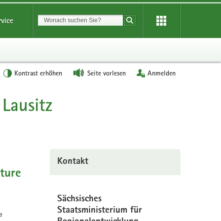
Suchbegriff
rvice
Suche starten
Kontrast erhöhen
Seite vorlesen
Anmelden
 Lausitz
Kontakt
uture
Sächsisches
Staatsministerium für
e