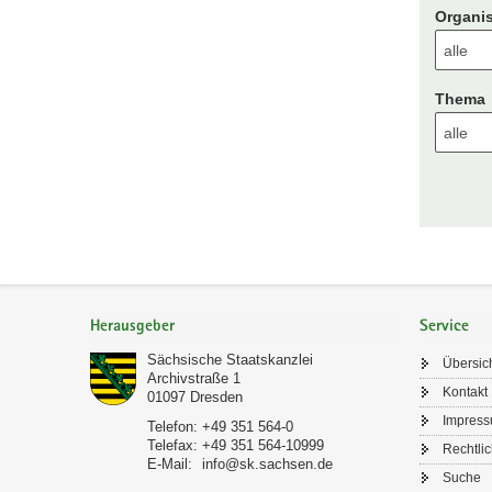
Organis
Thema
Footer-
Bereich
Herausgeber
Service
Sächsische Staatskanzlei
Übersic
Archivstraße 1
Kontakt
01097
Dresden
Impres
Telefon:
+49 351 564-0
Telefax:
+49 351 564-10999
Rechtli
E-Mail:
info@sk.sachsen.de
Suche