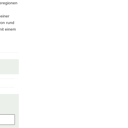
leregionen
 einer
von rund
mit einem