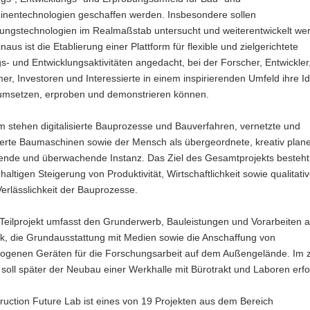
nentechnologien geschaffen werden. Insbesondere sollen
erungstechnologien im Realmaßstab untersucht und weiterentwickelt we
naus ist die Etablierung einer Plattform für flexible und zielgerichtete
- und Entwicklungsaktivitäten angedacht, bei der Forscher, Entwickler
r, Investoren und Interessierte in einem inspirierenden Umfeld ihre I
umsetzen, erproben und demonstrieren können.
 stehen digitalisierte Bauprozesse und Bauverfahren, vernetzte und
ierte Baumaschinen sowie der Mensch als übergeordnete, kreativ plan
ende und überwachende Instanz. Das Ziel des Gesamtprojekts besteht le
haltigen Steigerung von Produktivität, Wirtschaftlichkeit sowie qualitati
 Verlässlichkeit der Bauprozesse.
 Teilprojekt umfasst den Grunderwerb, Bauleistungen und Vorarbeiten 
k, die Grundausstattung mit Medien sowie die Anschaffung von
zogenen Geräten für die Forschungsarbeit auf dem Außengelände. Im 
t soll später der Neubau einer Werkhalle mit Bürotrakt und Laboren erfo
uction Future Lab ist eines von 19 Projekten aus dem Bereich