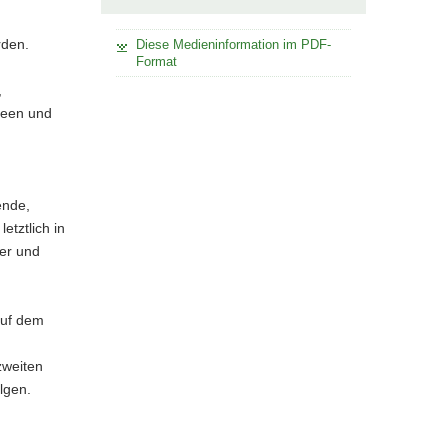
rden.
Diese Medieninformation im PDF-
Format
,
deen und
ende,
tztlich in
ver und
auf dem
zweiten
lgen.