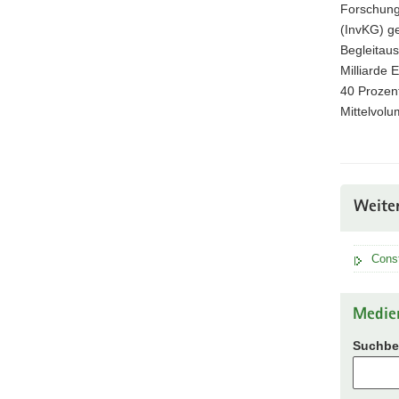
Forschungs
(InvKG) g
Begleitaus
Milliarde 
40 Prozent
Mittelvolu
Weite
Const
Medie
Suchbeg