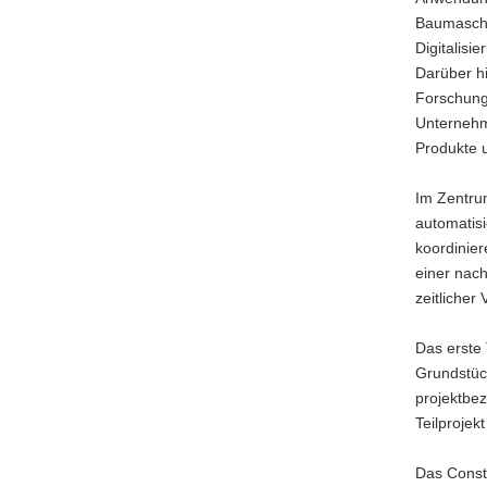
Baumaschi
Digitalisi
Darüber hi
Forschungs
Unternehme
Produkte 
Im Zentrum
automatis
koordinier
einer nach
zeitlicher
Das erste
Grundstüc
projektbe
Teilprojek
Das Constr