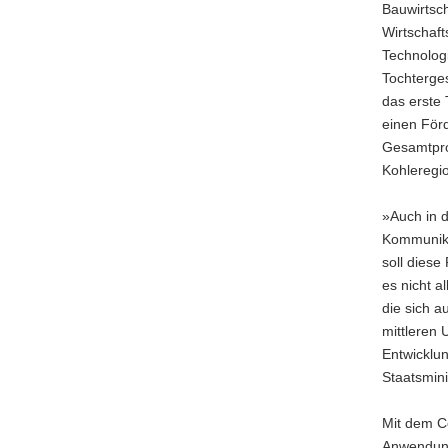
Bauwirtsch
a
Wirtschaft
v
Technolog
i
Tochterges
g
das erste 
a
einen Förd
t
Gesamtproj
i
Kohleregi
o
n
»Auch in d
Kommunika
soll diese
es nicht 
die sich a
mittleren
Entwicklun
Staatsmini
Mit dem Co
Anwendung