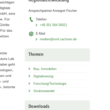
Regionalentwicklung
 wichtigen
igitale
Ansprechpartner Annegret Fischer
GmbH, eine
be. Für
Telefon:
Görlitz
+49 351 564 50021
 Für das
E-Mail:
setzes
medien@smil.sachsen.de
etzte
Themen
uture Lab
Dabei geht
Bau, Immobilien
nologien,
inen und
Digitalisierung
s- und
Forschung/Technologie
«, betonte
Strukturwandel
Downloads