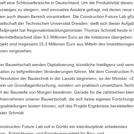
aft eine Schlüsselbranche in Deutschland. Um die Produktivität dieses
szweiges zu steigern, sind innovative Ansätze gefragt, mit denen neue d
ien auch diesen Bereich vorantreiben. Die Construction Future Lab g
ellschaft der Technischen Universität Dresden, stellt sich dieser Aufga
Teilprojekt hat Regionalentwicklungsminister Thomas Schmidt heute in 
ermittelbescheid über 9,1 Millionen Euro an die Initiatoren übergeben.
ekt sind insgesamt 15,3 Millionen Euro aus Mitteln des Investitionsge
onen vorgesehen.
er Bauwirtschaft werden Digitalisierung, künstliche Intelligenz und vern
tion zu tiefgreifenden Veränderungen führen. Mit dem Construction F
 Revolution der Bautechnik in der Lausitz beginnen«, so der Minister. »
allein um Grundlagenforschung, sondern um praktisch umsetzbare Tech
uf der Baustelle von Morgen bewähren. Gerade für die zahlreichen kle
 Unternehmen unserer Bauwirtschaft, die sich keine eigenen Forschung
gsabteilungen leisten können, soll das Projekt Ergebnisse bereitstellen
ster Schmidt.
nstruction Future Lab soll in Görlitz ein interdisziplinär arbeitendes
s-, Entwicklungs- und Erprobungsumfeld für Bau- und