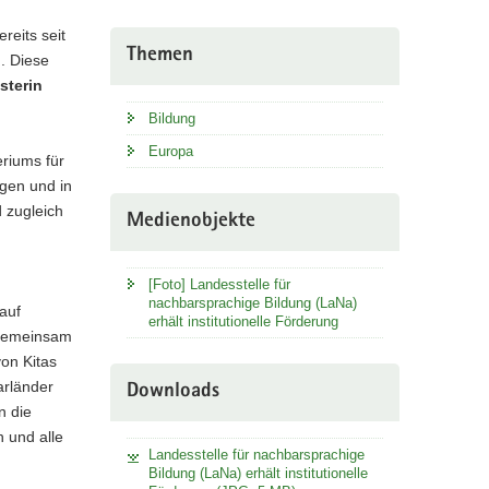
eits seit
Themen
. Diese
sterin
Bildung
Europa
eriums für
ngen und in
 zugleich
Medienobjekte
[Foto] Landesstelle für
nachbarsprachige Bildung (LaNa)
auf
erhält institutionelle Förderung
 gemeinsam
von Kitas
arländer
Downloads
n die
 und alle
Landesstelle für nachbarsprachige
Bildung (LaNa) erhält institutionelle