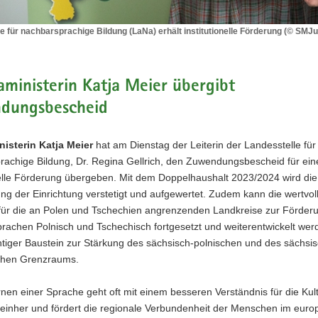
e für nachbarsprachige Bildung (LaNa) erhält institutionelle Förderung (© SMJ
le
rachige
ministerin Katja Meier übergibt
dungsbescheid
lle
isterin Katja Meier
hat am Dienstag der Leiterin der Landesstelle für
rachige Bildung, Dr. Regina Gellrich, den Zuwendungsbescheid für ein
G
nelle Förderung übergeben. Mit dem Doppelhaushalt 2023/2024 wird die
ng der Einrichtung verstetigt und aufgewertet. Zudem kann die wertvoll
für die an Polen und Tschechien angrenzenden Landkreise zur Förder
rachen Polnisch und Tschechisch fortgesetzt und weiterentwickelt wer
chtiger Baustein zur Stärkung des sächsisch-polnischen und des sächsis
chen Grenzraums.
nen einer Sprache geht oft mit einem besseren Verständnis für die Kul
einher und fördert die regionale Verbundenheit der Menschen im euro