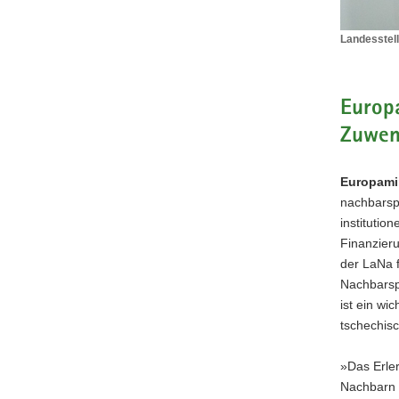
Landesstell
Landesstel
für
nachbarsp
Bildung
Europa
(LaNa)
Zuwen
erhält
institutione
Förderung
Europamin
(©
nachbarsp
SMJusDE
institutio
I
Daniel
Finanzieru
Meißner)
der LaNa 
Nachbarsp
ist ein wi
tschechis
»Das Erler
Nachbarn 