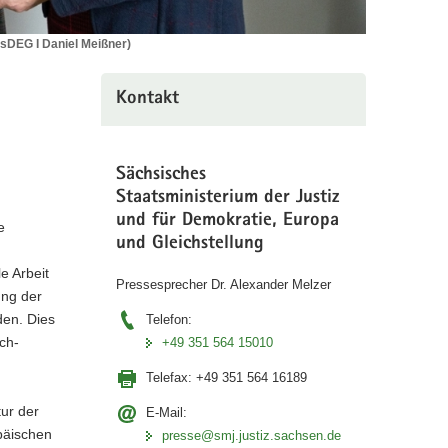
usDEG I Daniel Meißner)
Kontakt
Sächsisches
Staatsministerium der Justiz
und für Demokratie, Europa
e
und Gleichstellung
e Arbeit
Pressesprecher Dr. Alexander Melzer
ung der
den. Dies
Telefon:
ch-
+49 351 564 15010
Telefax:
+49 351 564 16189
tur der
E-Mail:
päischen
presse@smj.justiz.sachsen.de