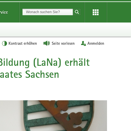
Suchbegriff
rvice
Suche starten
Kontrast erhöhen
Seite vorlesen
Anmelden
Bildung (LaNa) erhält
taates Sachsen