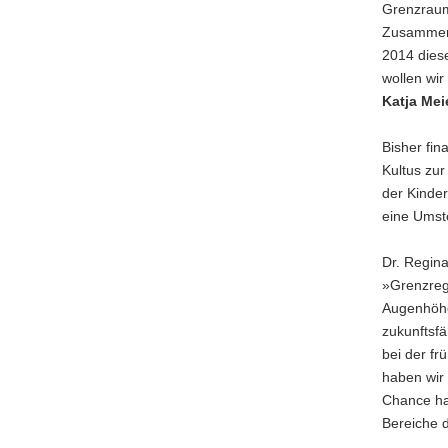
Grenzraum
Zusammena
2014 dies
wollen wi
Katja Mei
Bisher fin
Kultus zur
der Kinde
eine Umste
Dr. Regina
»Grenzreg
Augenhöhe
zukunftsfä
bei der f
haben wir 
Chance ha
Bereiche 