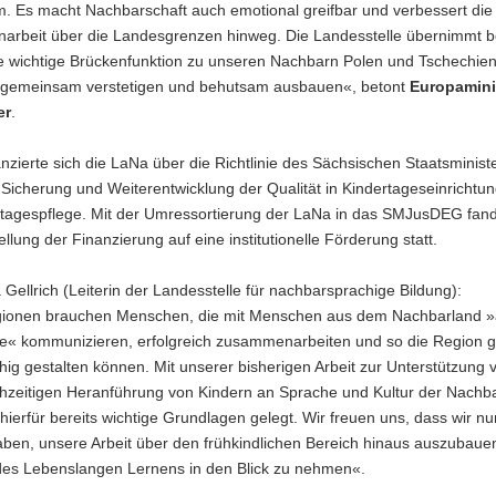
. Es macht Nachbarschaft auch emotional greifbar und verbessert die
rbeit über die Landesgrenzen hinweg. Die Landesstelle übernimmt ber
e wichtige Brückenfunktion zu unseren Nachbarn Polen und Tschechien
r gemeinsam verstetigen und behutsam ausbauen«, betont
Europamini
er
.
anzierte sich die LaNa über die Richtlinie des Sächsischen Staatsminist
 Sicherung und Weiterentwicklung der Qualität in Kindertageseinrichtu
rtagespflege. Mit der Umressortierung der LaNa in das SMJusDEG fand
llung der Finanzierung auf eine institutionelle Förderung statt.
 Gellrich (Leiterin der Landesstelle für nachbarsprachige Bildung):
ionen brauchen Menschen, die mit Menschen aus dem Nachbarland »
« kommunizieren, erfolgreich zusammenarbeiten und so die Region
hig gestalten können. Mit unserer bisherigen Arbeit zur Unterstützung 
rühzeitigen Heranführung von Kindern an Sprache und Kultur der Nachb
hierfür bereits wichtige Grundlagen gelegt. Wir freuen uns, dass wir nu
ben, unsere Arbeit über den frühkindlichen Bereich hinaus auszubauen
des Lebenslangen Lernens in den Blick zu nehmen«.