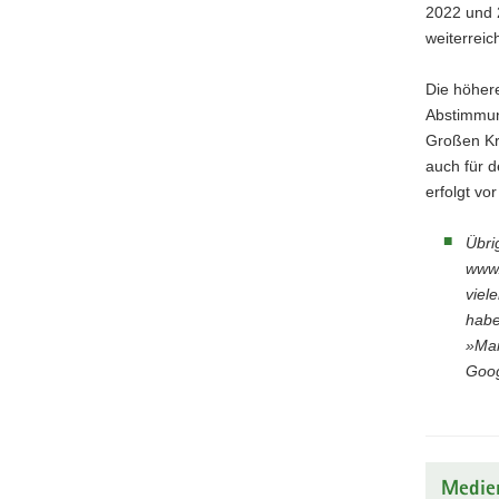
2022 und 
weiterreic
Die höher
Abstimmung
Großen Kr
auch für 
erfolgt vor
Übri
www.
viel
habe
»Mar
Goog
Medie