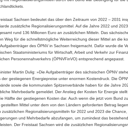
hlandtickets.
reistaat Sachsen bedeutet das über den Zeitraum von 2022 – 2031 in
liarde zusätzliche Regionalisierungsmittel. Auf die Jahre 2022 und 2023
esamt rund 136 Millionen Euro an zusätzlichen Mitteln. Das sächsisch
den Weg für die schnellstmögliche Weiterreichung dieser Mittel an die
 Aufgabenträger des ÖPNV in Sachsen freigemacht. Dafür wurde die V
schen Staatsministeriums für Wirtschaft, Arbeit und Verkehr zur Finan
tlichen Personennahverkehrs (ÖPNVFinVO) entsprechend angepasst.
inister Martin Dulig: »Die Aufgabenträger des sächsischen ÖPNV steh
s der gestiegenen Energiepreise unter enormen Kostendruck. Die ÖPN
ände sowie die kommunalen Spitzenverbände haben für die Jahre 20
liche Mehrbedarfe gemeldet. Der Anstieg der Kosten für Energie stellt
ie Hälfte der gestiegenen Kosten dar. Auch wenn die jetzt vom Bund zu
gestellten Mittel unter dem von den Ländern geforderten Betrag liege
n zusätzlichen Regionalisierungsmitteln für 2022 und 2023 die Chance,
igerungen und Mehrbedarfe abzufangen, um zumindest das bestehen
eisten. Der Freistaat Sachsen wird die zusätzlichen Regionalisierungsmi