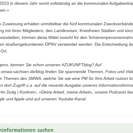
2023 in diesem Jahr somit vollständig an die kommunalen Aufgabenträ
hen.«
e Zuweisung erhalten unmittelbar die fünf kommunalen Zweckverbände
 mit ihren Mitgliedern, den Landkreisen, Kreisfreien Städten und ein
eisstädten, können diese Mittel sowohl für den Schienenpersonennahv
den straßengebundenen ÖPNV verwendet werden. Die Entscheidung d
 Ort.
gens, kennen Sie schon unseren #ZUKUNFTblog? Auf
smwa.sachsen.de/blog finden Sie spannende Themen, Fotos und Vid
en Themen des SMWA, welche Sie wie eine PM für Ihre Arbeit nutzen k
n dort Zugriff u.a. auf die neueste Ausgabe unseres Informationsforma
tin Dulig | Konkret«, »Deine Arbeit, meine Arbeit«, unsere Podcasts bei 
le und Apple und auf unseren Youtube-Kanal.
ninformationen suchen