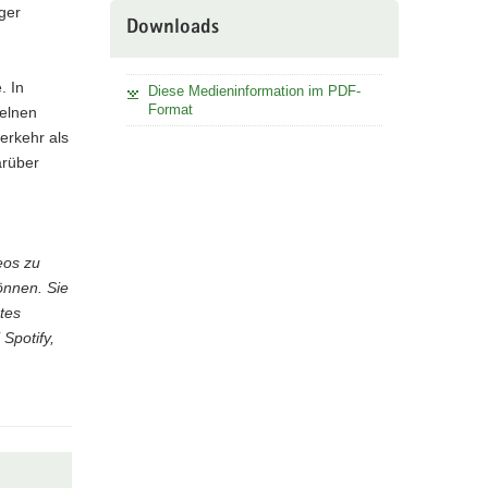
ger
Downloads
. In
Diese Medieninformation im PDF-
Format
zelnen
erkehr als
arüber
eos zu
önnen. Sie
tes
Spotify,