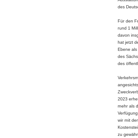
a
des Deutsc
v
i
Für den F
g
rund 1 Mil
a
davon insg
t
hat jetzt 
i
Ebene als
o
des Sächsi
n
des öffen
Verkehrsm
angesicht
Zweckverb
2023 erheb
mehr als d
Verfügung 
wir mit de
Kostenste
zu gewährl