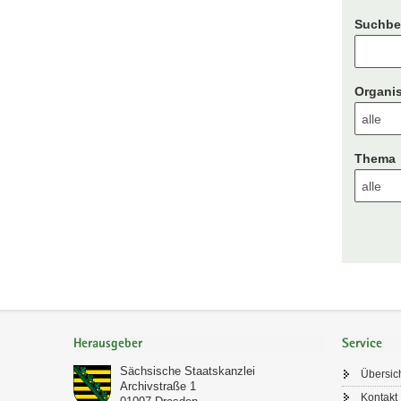
Suchbeg
Organis
Thema
Footer-
Bereich
Herausgeber
Service
Sächsische Staatskanzlei
Übersic
Archivstraße 1
Kontakt