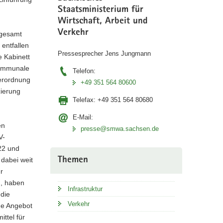
Staatsministerium für
Wirtschaft, Arbeit und
Verkehr
sgesamt
 entfallen
Pressesprecher Jens Jungmann
e Kabinett
 kommunale
Telefon:
erordnung
+49 351 564 80600
zierung
Telefax:
+49 351 564 80680
E-Mail:
en
presse@smwa.sachsen.de
V-
22 und
Themen
 dabei weit
r
n, haben
Infrastruktur
 die
Verkehr
de Angebot
ttel für