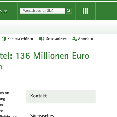
Suchbegriff
rvice
Suche starten
Kontrast erhöhen
Seite vorlesen
Anmelden
tel: 136 Millionen Euro
n
ich an
Kontakt
fang
ts
re
Sächsisches
Einführung