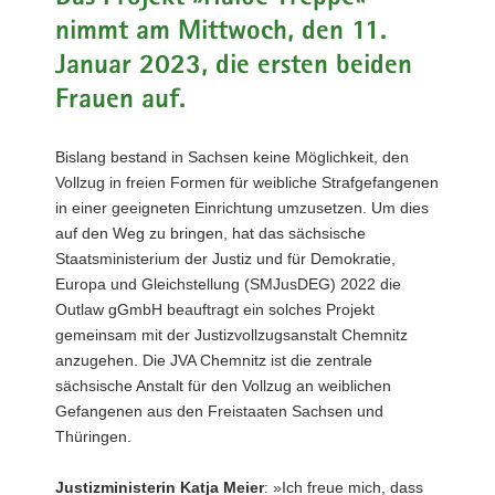
a
nimmt am Mittwoch, den 11.
v
Januar 2023, die ersten beiden
i
Frauen auf.
g
a
t
Bislang bestand in Sachsen keine Möglichkeit, den
i
Vollzug in freien Formen für weibliche Strafgefangenen
o
in einer geeigneten Einrichtung umzusetzen. Um dies
n
auf den Weg zu bringen, hat das sächsische
Staatsministerium der Justiz und für Demokratie,
Europa und Gleichstellung (SMJusDEG) 2022 die
Outlaw gGmbH beauftragt ein solches Projekt
gemeinsam mit der Justizvollzugsanstalt Chemnitz
anzugehen. Die JVA Chemnitz ist die zentrale
sächsische Anstalt für den Vollzug an weiblichen
Gefangenen aus den Freistaaten Sachsen und
Thüringen.
Justizministerin Katja Meier
: »Ich freue mich, dass