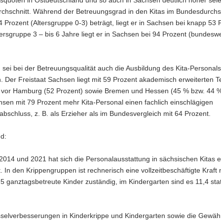
squoten in Ostdeutschland und so auch in Sachsen deutlich höher seie
chschnitt. Während der Betreuungsgrad in den Kitas im Bundesdurchs
34 Prozent (Altersgruppe 0-3) beträgt, liegt er in Sachsen bei knapp 53 
tersgruppe 3 – bis 6 Jahre liegt er in Sachsen bei 94 Prozent (bundeswe
ei bei der Betreuungsqualität auch die Ausbildung des Kita-Personals
. Der Freistaat Sachsen liegt mit 59 Prozent akademisch erweiterten 
e vor Hamburg (52 Prozent) sowie Bremen und Hessen (45 % bzw. 44 %
hsen mit 79 Prozent mehr Kita-Personal einen fachlich einschlägigen
bschluss, z. B. als Erzieher als im Bundesvergleich mit 64 Prozent.
d:
014 und 2021 hat sich die Personalausstattung in sächsischen Kitas e
. In den Krippengruppen ist rechnerisch eine vollzeitbeschäftigte Kraft 
6,5 ganztagsbetreute Kinder zuständig, im Kindergarten sind es 11,4 sta
sselverbesserungen in Kinderkrippe und Kindergarten sowie die Gewä