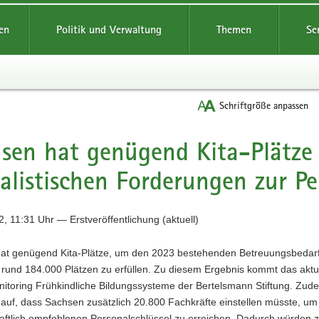
reifende
en
Politik und Verwaltung
Themen
Se
Schriftgröße anpassen
sen hat genügend Kita-Plätze
alistischen Forderungen zur P
, 11:31 Uhr — Erstveröffentlichung (aktuell)
at genügend Kita-Plätze, um den 2023 bestehenden Betreuungsbedarf
 rund 184.000 Plätzen zu erfüllen. Zu diesem Ergebnis kommt das aktu
itoring Frühkindliche Bildungssysteme der Bertelsmann Stiftung. Zude
 auf, dass Sachsen zusätzlich 20.800 Fachkräfte einstellen müsste, um
aftlich empfohlenen Personalschlüssel zu erreichen. Dadurch würden z