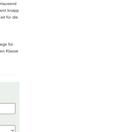
ertausend
samt knapp
it für die
ege für
ten Klasse