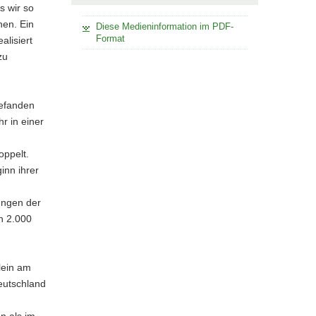
s wir so
nen. Ein
Diese Medieninformation im PDF-
Format
lisiert
zu
befanden
r in einer
oppelt.
inn ihrer
ungen der
ch 2.000
lein am
eutschland