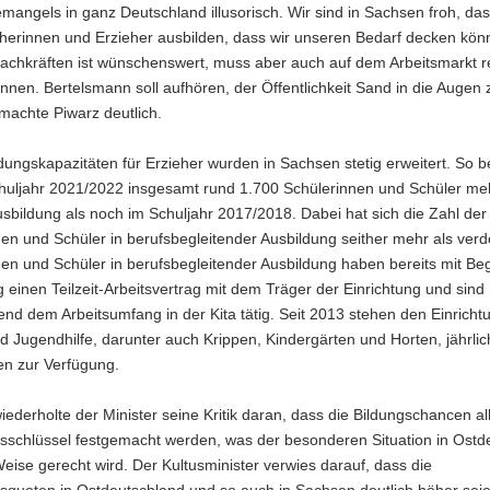
mangels in ganz Deutschland illusorisch. Wir sind in Sachsen froh, das
eherinnen und Erzieher ausbilden, dass wir unseren Bedarf decken kön
chkräften ist wünschenswert, muss aber auch auf dem Arbeitsmarkt rea
nen. Bertelsmann soll aufhören, der Öffentlichkeit Sand in die Augen 
machte Piwarz deutlich.
dungskapazitäten für Erzieher wurden in Sachsen stetig erweitert. So 
chuljahr 2021/2022 insgesamt rund 1.700 Schülerinnen und Schüler meh
sbildung als noch im Schuljahr 2017/2018. Dabei hat sich die Zahl der
en und Schüler in berufsbegleitender Ausbildung seither mehr als verd
en und Schüler in berufsbegleitender Ausbildung haben bereits mit Beg
 einen Teilzeit-Arbeitsvertrag mit dem Träger der Einrichtung und sind
nd dem Arbeitsumfang in der Kita tätig. Seit 2013 stehen den Einricht
d Jugendhilfe, darunter auch Krippen, Kindergärten und Horten, jährli
en zur Verfügung.
iederholte der Minister seine Kritik daran, dass die Bildungschancen al
sschlüssel festgemacht werden, was der besonderen Situation in Ostd
Weise gerecht wird. Der Kultusminister verwies darauf, dass die