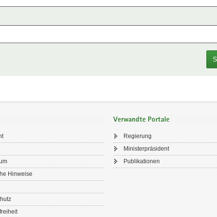
S
Verwandte Portale
ht
Regierung
Ministerpräsident
sum
Publikationen
che Hinweise
hutz
freiheit