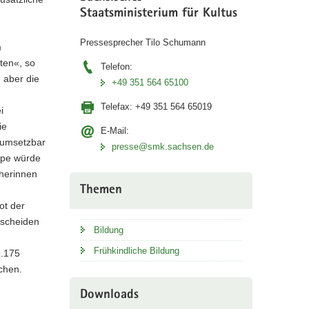
Staatsministerium für Kultus
Pressesprecher Tilo Schumann
m
ten«, so
Telefon:
n aber die
+49 351 564 65100
Telefax:
+49 351 564 65019
i
ie
E-Mail:
h umsetzbar
presse@smk.sachsen.de
ippe würde
eherinnen
Themen
ot der
tscheiden
Bildung
Frühkindliche Bildung
9.175
chen.
Downloads