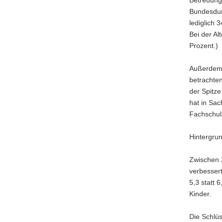
Betreuung
Bundesdur
lediglich 
Bei der Al
Prozent.)
Außerdem s
betrachten
der Spitz
hat in Sac
Fachschula
Hintergrun
Zwischen 2
verbessert
5,3 statt 
Kinder.
Die Schlü