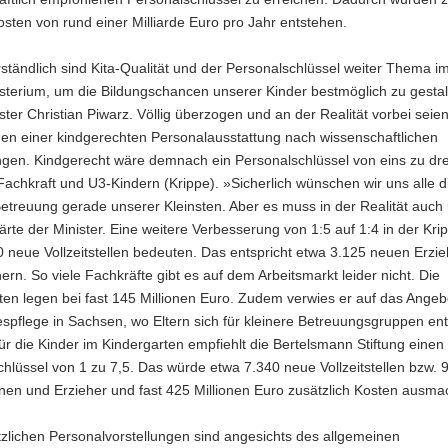
sten von rund einer Milliarde Euro pro Jahr entstehen.
ständlich sind Kita-Qualität und der Personalschlüssel weiter Thema i
sterium, um die Bildungschancen unserer Kinder bestmöglich zu gestal
ster Christian Piwarz. Völlig überzogen und an der Realität vorbei seie
en einer kindgerechten Personalausstattung nach wissenschaftlichen
gen. Kindgerecht wäre demnach ein Personalschlüssel von eins zu dre
achkraft und U3-Kindern (Krippe). »Sicherlich wünschen wir uns alle d
etreuung gerade unserer Kleinsten. Aber es muss in der Realität auc
lärte der Minister. Eine weitere Verbesserung von 1:5 auf 1:4 in der Kr
 neue Vollzeitstellen bedeuten. Das entspricht etwa 3.125 neuen Erzi
ern. So viele Fachkräfte gibt es auf dem Arbeitsmarkt leider nicht. Die
en legen bei fast 145 Millionen Euro. Zudem verwies er auf das Angeb
spflege in Sachsen, wo Eltern sich für kleinere Betreuungsgruppen en
r die Kinder im Kindergarten empfiehlt die Bertelsmann Stiftung einen
hlüssel von 1 zu 7,5. Das würde etwa 7.340 neue Vollzeitstellen bzw. 
nen und Erzieher und fast 425 Millionen Euro zusätzlich Kosten ausma
zlichen Personalvorstellungen sind angesichts des allgemeinen