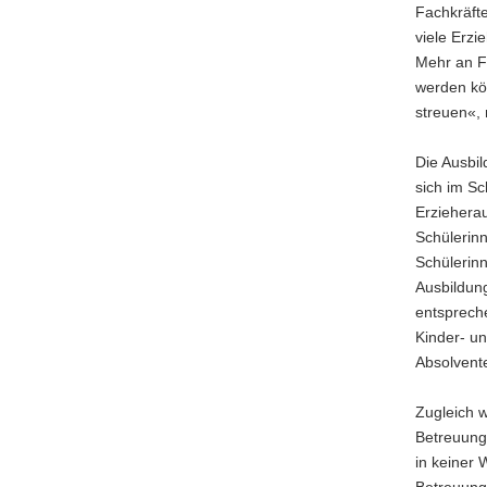
Fachkräfte
viele Erzi
Mehr an Fa
werden kön
streuen«, 
Die Ausbil
sich im S
Erzieherau
Schülerinn
Schülerinn
Ausbildung
entspreche
Kinder- un
Absolvent
Zugleich w
Betreuung
in keiner 