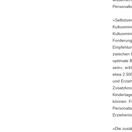
a
Personalko
v
i
»Selbstver
g
Kultusmini
a
Kultusmini
t
Forderung
i
Empfehlun
o
zwischen F
n
optimale B
sein«, erk
etwa 2.500
und Erzieh
Zusatzkost
Kindertage
können. Fü
Personalsc
Erzieherin
»Die zusät