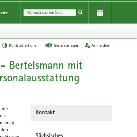
Suchbegriff
rvice
Suche starten
Kontrast erhöhen
Seite vorlesen
Anmelden
 - Bertelsmann mit
ersonalausstattung
 der
Kontakt
elle
m zeigt
 den
Sächsisches
usätzliche