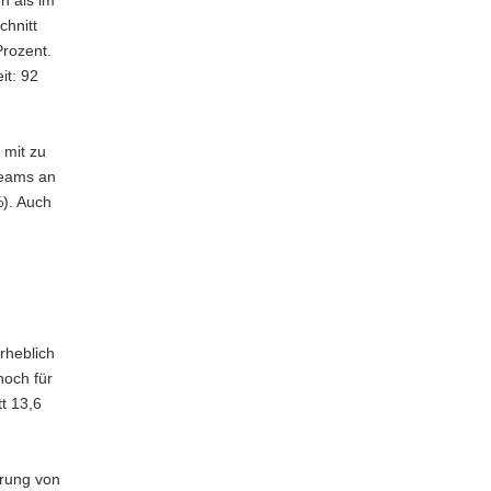
n als im
chnitt
Prozent.
it: 92
 mit zu
Teams an
). Auch
rheblich
noch für
tt 13,6
hrung von