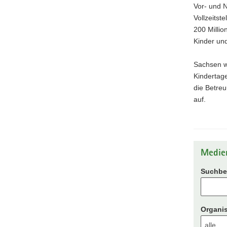
Vor- und 
Vollzeitst
200 Millio
Kinder und
Sachsen w
Kindertage
die Betre
auf.
Medie
Suchbeg
Organis