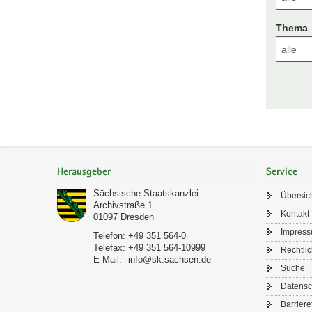
Thema
Footer-
Bereich
Herausgeber
Service
Sächsische Staatskanzlei
Übersic
Archivstraße 1
Kontakt
01097
Dresden
Impres
Telefon:
+49 351 564-0
Telefax:
+49 351 564-10999
Rechtli
E-Mail:
info@sk.sachsen.de
Suche
Datensc
Barriere