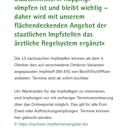
a
»Impfen ist und bleibt wichtig –
v
daher wird mit unserem
i
flächendeckenden Angebot der
g
a
staatlichen Impfstellen das
t
ärztliche Regelsystem ergänzt«
i
o
Die 13 sächsischen Impfstellen können ab dem 4.
n
Oktober den auf verschiedene Omikron-Varianten
angepassten Impfstoff (BA.4/5) von BionNTech/Pfizer
anbieten. Termine sind ab sofort buchbar.
Um Wartezeiten für die Impfwilligen zu minimieren,
sind Impfungen nur mit vorheriger Terminvereinbarung
über das Onlineportal möglich. Das gilt für alle Erst-,
Zweit oder Auffrischungsimpfungen. Termine können
hier gebucht werden:
https://sachsen.impfterminvergabe.de/