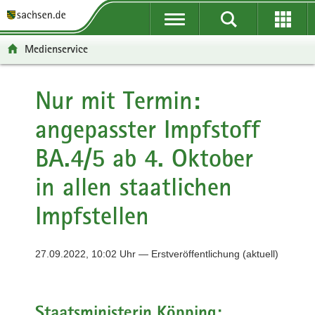
P
P
H
F
o
o
a
o
r
r
u
o
Medienservice
t
t
p
t
a
a
t
e
l
l
i
r
Nur mit Termin:
ü
n
n
-
angepasster Impfstoff
b
a
h
B
e
v
a
e
BA.4/5 ab 4. Oktober
r
i
l
r
g
g
t
e
in allen staatlichen
r
a
i
e
t
c
Impfstellen
i
i
h
f
o
e
n
27.09.2022, 10:02 Uhr — Erstveröffentlichung (aktuell)
n
d
e
Staatsministerin Köpping:
N