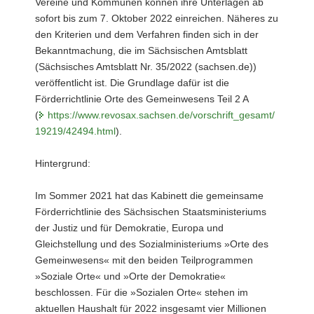
Vereine und Kommunen können ihre Unterlagen ab
sofort bis zum 7. Oktober 2022 einreichen. Näheres zu
den Kriterien und dem Verfahren finden sich in der
Bekanntmachung, die im Sächsischen Amtsblatt
(Sächsisches Amtsblatt Nr. 35/2022 (sachsen.de))
veröffentlicht ist. Die Grundlage dafür ist die
Förderrichtlinie Orte des Gemeinwesens Teil 2 A
(
https://www.revosax.sachsen.de/vorschrift_gesamt/
19219/42494.html
).
Hintergrund:
Im Sommer 2021 hat das Kabinett die gemeinsame
Förderrichtlinie des Sächsischen Staatsministeriums
der Justiz und für Demokratie, Europa und
Gleichstellung und des Sozialministeriums »Orte des
Gemeinwesens« mit den beiden Teilprogrammen
»Soziale Orte« und »Orte der Demokratie«
beschlossen. Für die »Sozialen Orte« stehen im
aktuellen Haushalt für 2022 insgesamt vier Millionen