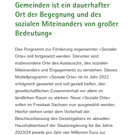
Gemeinden ist ein dauerhafter
a
v
Ort der Begegnung und des
i
sozialen Miteinanders von großer
g
Bedeutung«
a
t
i
Das Programm zur Förderung sogenannter »Sozialer
o
Orte« soll fortgesetzt werden. Darunter sind
n
insbesondere Orte des Austauschs, des sozialen
Miteinanders und Engagements zu verstehen. Dieses
Modellprogramm »Soziale Orte« ist im Jahr 2022
erfolgreich gestartet und soll gezielt helfen, den
gesellschaftlichen Zusammenhalt vor allem im
ländlichen Raum zu stärken. Neue »Soziale Orte«
sollen im Freistaat Sachsen nun ausgewählt werden.
Hierfür stehen unter dem Vorbehalt der
Beschlussfassung des Gesetzgebers im aktuellen
Haushaltsentwurf der Staatsregierung für die Jahre
2023/24 jeweils pro Jahr vier Millionen Euro zur