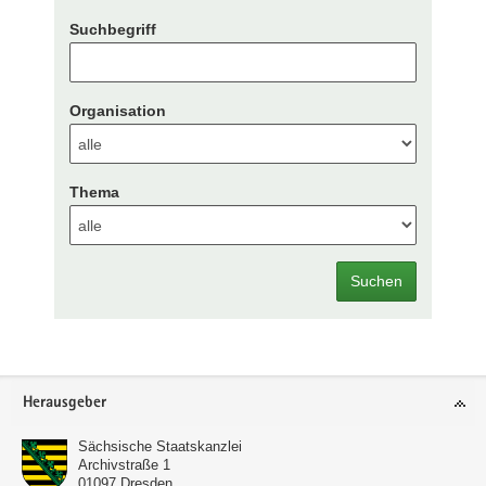
Suchbegriff
Organisation
Thema
Suchen
Footer-
Herausgeber
Bereich
Sächsische Staatskanzlei
Archivstraße 1
01097
Dresden