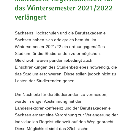
a
das Wintersemester 2021/2022
v
verlängert
i
g
Sachsens Hochschulen und die Berufsakademie
a
Sachsen haben sich erfolgreich bemüht, im
t
Wintersemester 2021/22 ein ordnungsgemäßes
i
Studium für die Studierenden zu ermöglichen.
o
Gleichwohl waren pandemiebedingt auch
n
Einschränkungen des Studienbetriebes notwendig, die
das Studium erschweren. Diese sollen jedoch nicht zu
Lasten der Studierenden gehen.
Um Nachteile für die Studierenden zu vermeiden,
wurde in enger Abstimmung mit der
Landesrektorenkonferenz und der Berufsakademie
Sachsen erneut eine Verordnung zur Verlängerung der
individuellen Regelstudienzeit auf den Weg gebracht.
Diese Möglichkeit sieht das Sächsische