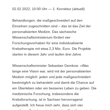
a
02.02.2022, 10:00 Uhr — 1. Korrektur (aktuell)
v
i
Behandlungen, die maßgeschneidert auf den
g
Einzelnen zugeschnitten sind – das ist das Ziel der
a
personalisierten Medizin. Das sächsische
t
Wissenschaftsministerium fördert vier
i
Forschungsvorhaben für eine individualisierte
o
Krebstherapie mit etwa 2,3 Mio. Euro. Die Projekte
n
starten in diesem Jahr und laufen drei Jahre.
Wissenschaftsminister Sebastian Gemkow: »Was
lange eine Vision war, wird mit der personalisierten
Medizin möglich: jeden und jede maßgeschneidert
bestmöglich zu behandeln und damit die Chance auf
ein Überleben oder ein besseres Leben zu geben. Die
medizinische Forschung, insbesondere die
Krebsforschung, ist in Sachsen hervorragend
aufgestellt. Ich freue mich sehr, dass sich vier