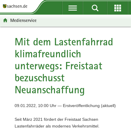
P
P
H
F
o
o
a
o
r
r
u
o
Medienservice
t
t
p
t
a
a
t
e
l
l
i
r
Mit dem Lastenfahrrad
ü
n
n
-
klimafreundlich
b
a
h
B
e
v
a
e
unterwegs: Freistaat
r
i
l
r
g
g
t
e
bezuschusst
r
a
i
e
t
c
Neuanschaffung
i
i
h
f
o
e
n
09.01.2022, 10:00 Uhr — Erstveröffentlichung (aktuell)
n
d
Seit März 2021 fördert der Freistaat Sachsen
e
Lastenfahrräder als modernes Verkehrsmittel.
N