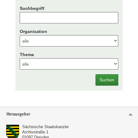
Suchbegriff
Organisation
Thema
Suchen
Footer-
Herausgeber
Bereich
Sächsische Staatskanzlei
Archivstraße 1
01097
Dresden