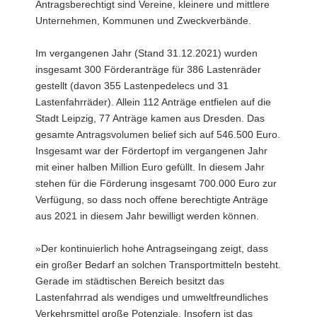
Antragsberechtigt sind Vereine, kleinere und mittlere
a
Unternehmen, Kommunen und Zweckverbände.
v
i
Im vergangenen Jahr (Stand 31.12.2021) wurden
g
insgesamt 300 Förderanträge für 386 Lastenräder
a
gestellt (davon 355 Lastenpedelecs und 31
t
Lastenfahrräder). Allein 112 Anträge entfielen auf die
i
Stadt Leipzig, 77 Anträge kamen aus Dresden. Das
o
gesamte Antragsvolumen belief sich auf 546.500 Euro.
n
Insgesamt war der Fördertopf im vergangenen Jahr
mit einer halben Million Euro gefüllt. In diesem Jahr
stehen für die Förderung insgesamt 700.000 Euro zur
Verfügung, so dass noch offene berechtigte Anträge
aus 2021 in diesem Jahr bewilligt werden können.
»Der kontinuierlich hohe Antragseingang zeigt, dass
ein großer Bedarf an solchen Transportmitteln besteht.
Gerade im städtischen Bereich besitzt das
Lastenfahrrad als wendiges und umweltfreundliches
Verkehrsmittel große Potenziale. Insofern ist das