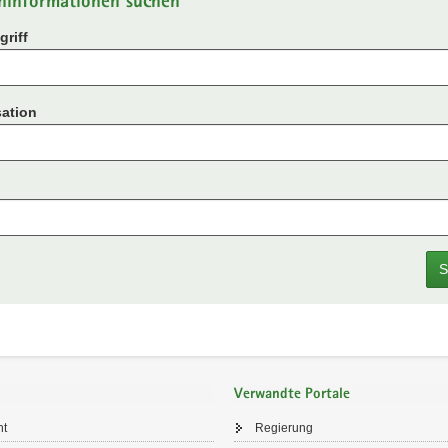
ninformationen suchen
riff
ation
S
Verwandte Portale
ht
Regierung