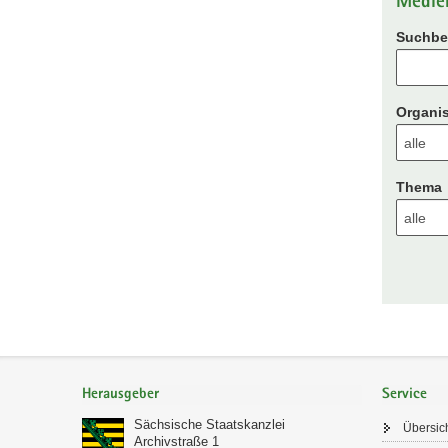
Medie
Suchbeg
Organis
Thema
Footer-
Bereich
Herausgeber
Service
Sächsische Staatskanzlei
Übersic
Archivstraße 1