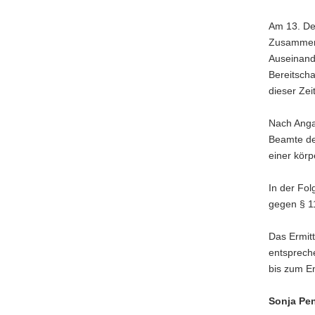
a
Am 13. De
v
Zusammenh
i
Auseinand
g
Bereitsch
a
dieser Zei
t
i
Nach Angab
o
Beamte de
n
einer körp
In der Fo
gegen § 11
Das Ermitt
entsprech
bis zum En
Sonja Pen