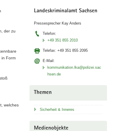
m
Landeskriminalamt Sachsen
Pressesprecher Kay Anders
, der zu
Telefon:
+49 351 855 2010
Telefax:
+49 351 855 2095
rkennbare
n in Form
E-Mail:
kommunikation.lka@polizei.sac
hsen.de
stoß
Themen
t, welches
Sicherheit & Inneres
Medienobjekte