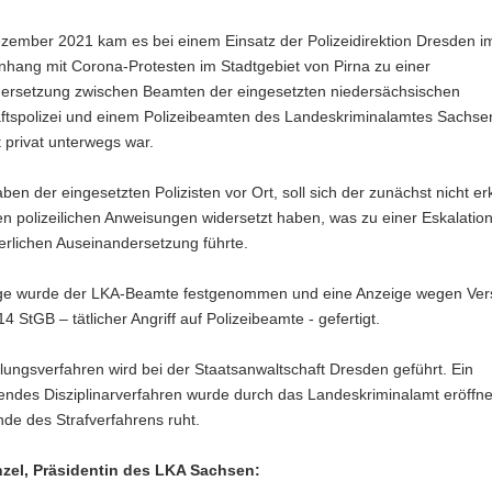
zember 2021 kam es bei einem Einsatz der Polizeidirektion Dresden i
ang mit Corona-Protesten im Stadtgebiet von Pirna zu einer
ersetzung zwischen Beamten der eingesetzten niedersächsischen
aftspolizei und einem Polizeibeamten des Landeskriminalamtes Sachsen
t privat unterwegs war.
en der eingesetzten Polizisten vor Ort, soll sich der zunächst nicht e
n polizeilichen Anweisungen widersetzt haben, was zu einer Eskalatio
erlichen Auseinandersetzung führte.
lge wurde der LKA-Beamte festgenommen und eine Anzeige wegen Ver
4 StGB – tätlicher Angriff auf Polizeibeamte - gefertigt.
lungsverfahren wird bei der Staatsanwaltschaft Dresden geführt. Ein
endes Disziplinarverfahren wurde durch das Landeskriminalamt eröffne
de des Strafverfahrens ruht.
zel, Präsidentin des LKA Sachsen: