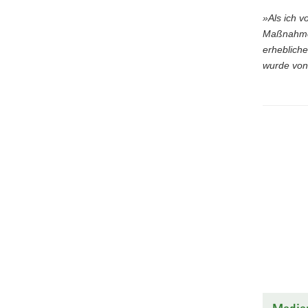
»Als ich v
Maßnahmen
erheblich
wurde von