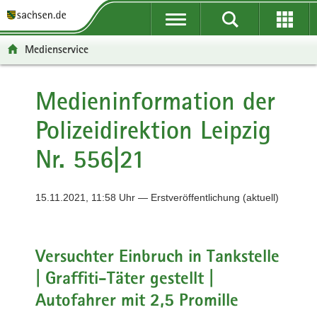
P
P
H
F
o
o
a
o
r
r
u
o
Medienservice
t
t
p
t
a
a
t
e
l
l
i
r
Medieninformation der
ü
n
n
-
Polizeidirektion Leipzig
b
a
h
B
e
v
a
e
Nr. 556|21
r
i
l
r
g
g
t
e
r
a
i
15.11.2021, 11:58 Uhr — Erstveröffentlichung (aktuell)
e
t
c
i
i
h
f
o
e
n
Versuchter Einbruch in Tankstelle
n
| Graffiti-Täter gestellt |
d
Autofahrer mit 2,5 Promille
e
N