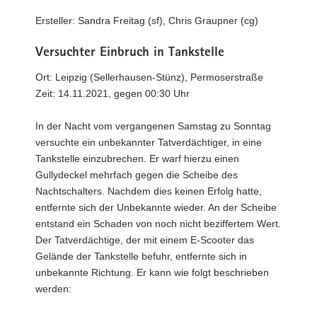
a
Ersteller: Sandra Freitag (sf), Chris Graupner (cg)
v
i
Versuchter Einbruch in Tankstelle
g
Ort: Leipzig (Sellerhausen-Stünz), Permoserstraße
a
Zeit: 14.11.2021, gegen 00:30 Uhr
t
i
In der Nacht vom vergangenen Samstag zu Sonntag
o
versuchte ein unbekannter Tatverdächtiger, in eine
n
Tankstelle einzubrechen. Er warf hierzu einen
Gullydeckel mehrfach gegen die Scheibe des
Nachtschalters. Nachdem dies keinen Erfolg hatte,
entfernte sich der Unbekannte wieder. An der Scheibe
entstand ein Schaden von noch nicht beziffertem Wert.
Der Tatverdächtige, der mit einem E-Scooter das
Gelände der Tankstelle befuhr, entfernte sich in
unbekannte Richtung. Er kann wie folgt beschrieben
werden: