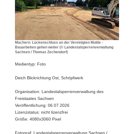
a
v
i
g
a
t
Machern: Lückenschluss an der Vereinigten Mulde -
Bauarbeiten gehen weiter (© Landestalsperrenverwaltung
i
Sachsen / Thomas Zechendorf)
o
Machern:
n
Lückenschluss
Medientyp: Foto
an
der
Deich Blickrichtung Ost, Schöpfwerk
Vereinigten
Mulde
-
Organisation: Landestalsperrenverwaltung des
Bauarbeiten
Freistaates Sachsen
gehen
Veröffentlichung: 06.07.2026
weiter
Lizenzstatus: nicht lizenzfrei
(©
Größe: 4080x3060 Pixel
Landestalsperrenverwaltung
Sachsen
/
Fotograf: Landestalsperrenverwaltung Sachsen /