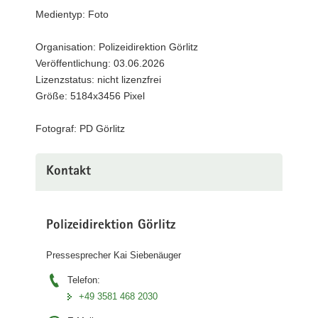
PD
Medientyp: Foto
a
(©
v
PD
Organisation: Polizeidirektion Görlitz
i
Görlitz)
Veröffentlichung: 03.06.2026
g
Lizenzstatus: nicht lizenzfrei
a
Größe: 5184x3456 Pixel
t
i
Fotograf: PD Görlitz
o
n
Kontakt
Polizeidirektion Görlitz
Pressesprecher Kai Siebenäuger
Telefon:
+49 3581 468 2030