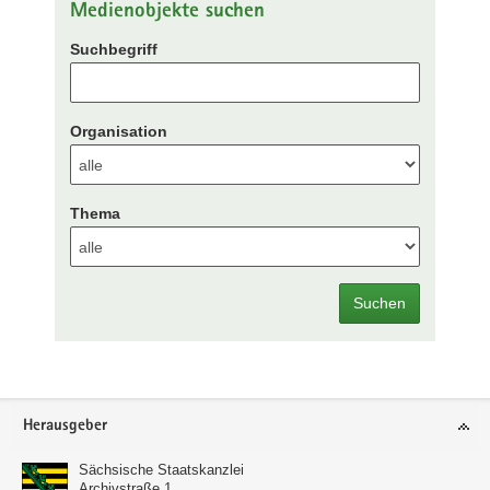
Medienobjekte suchen
Suchbegriff
Organisation
Thema
Suchen
Footer-
Herausgeber
Bereich
Sächsische Staatskanzlei
Archivstraße 1