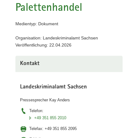
Palettenhandel
a
v
i
Medientyp: Dokument
g
a
Organisation: Landeskriminalamt Sachsen
t
Veröffentlichung: 22.04.2026
i
o
n
Kontakt
Landeskriminalamt Sachsen
Pressesprecher Kay Anders
Telefon:
+49 351 855 2010
Telefax:
+49 351 855 2095