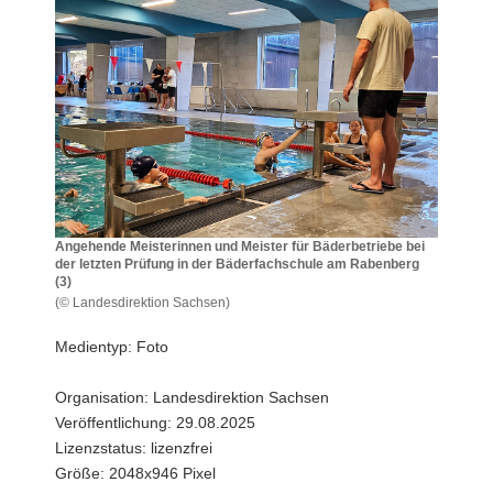
a
v
i
g
a
t
i
o
n
Angehende Meisterinnen und Meister für Bäderbetriebe bei
der letzten Prüfung in der Bäderfachschule am Rabenberg
(3)
(© Landesdirektion Sachsen)
Angehende
Meisterinnen
Medientyp: Foto
und
Meister
Organisation: Landesdirektion Sachsen
für
Veröffentlichung: 29.08.2025
Bäderbetriebe
bei
Lizenzstatus: lizenzfrei
der
Größe: 2048x946 Pixel
letzten