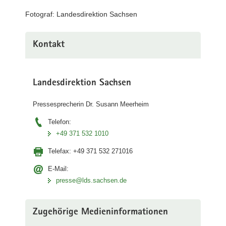
Prüfung
Fotograf: Landesdirektion Sachsen
in
der
Bäderfachschule
Kontakt
am
Rabenberg
(3)
Landesdirektion Sachsen
Pressesprecherin Dr. Susann Meerheim
Telefon:
+49 371 532 1010
Telefax:
+49 371 532 271016
E-Mail:
presse@lds.sachsen.de
Zugehörige Medieninformationen