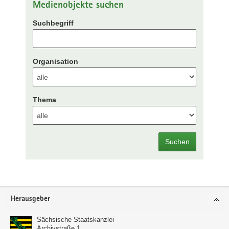
Medienobjekte suchen
Suchbegriff
Organisation
Thema
Suchen
Footer-
Herausgeber
Bereich
Sächsische Staatskanzlei
Archivstraße 1