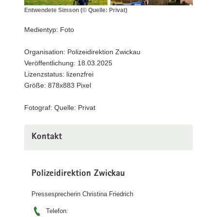
a
Entwendete Simson (© Quelle: Privat)
Entwendete
v
Simson
Medientyp: Foto
i
(©
g
Quelle:
Organisation: Polizeidirektion Zwickau
a
Privat)
Veröffentlichung: 18.03.2025
t
Lizenzstatus: lizenzfrei
i
Größe: 878x883 Pixel
o
n
Fotograf: Quelle: Privat
Kontakt
Polizeidirektion Zwickau
Pressesprecherin Christina Friedrich
Telefon: