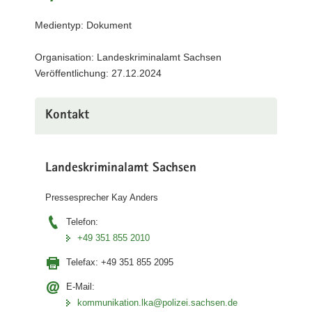
a
Medientyp: Dokument
v
i
Organisation: Landeskriminalamt Sachsen
g
Veröffentlichung: 27.12.2024
a
t
i
Kontakt
o
n
Landeskriminalamt Sachsen
Pressesprecher Kay Anders
Telefon:
+49 351 855 2010
Telefax:
+49 351 855 2095
E-Mail:
kommunikation.lka@polizei.sachsen.de