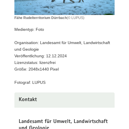
a
v
Fähe Rudelterritorium Dürrbach
(© LUPUS)
i
Fähe
g
Rudelterritorium
Medientyp: Foto
a
Dürrbach
t
Organisation: Landesamt für Umwelt, Landwirtschaft
i
und Geologie
o
Veröffentlichung: 12.12.2024
n
Lizenzstatus: lizenzfrei
Größe: 2048x1440 Pixel
Fotograf: LUPUS
Kontakt
Landesamt für Umwelt, Landwirtschaft
und Geologie