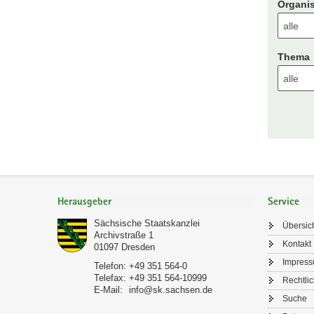
Organis
Thema
Footer-
Bereich
Herausgeber
Service
Sächsische Staatskanzlei
Übersic
Archivstraße 1
Kontakt
01097
Dresden
Impres
Telefon:
+49 351 564-0
Telefax:
+49 351 564-10999
Rechtli
E-Mail:
info@sk.sachsen.de
Suche