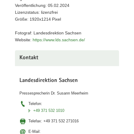
angekommenen
Veröffentlichung: 05.02.2024
Asylbewerber
sowie
Lizenzstatus: lizenzfrei
der
Größe: 1920x1214 Pixel
in
sächsischen
Fotograf: Landesdirektion Sachsen
Aufnahmeeinrichtungen
Website:
https://www.lds.sachsen.de/
aufgenommenen
Schutzsuchenden
aus
der
Kontakt
Ukraine
Landesdirektion Sachsen
Pressesprecherin Dr. Susann Meerheim
Telefon:
+49 371 532 1010
Telefax:
+49 371 532 271016
E-Mail: