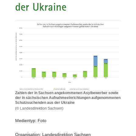
der Ukraine
a
v
i
g
a
t
i
o
n
Zahlen der in Sachsen angekommenen Asylbewerber sowie
der in sächsischen Aufnahmeeinrichtungen aufgenommenen
Schutzsuchenden aus der Ukraine
(© Landesdirektion Sachsen)
Zahlen
der
Medientyp: Foto
in
Sachsen
Organisation: Landesdirektion Sachsen