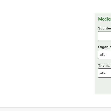
Medie
Suchbeg
Organis
Thema
Footer-