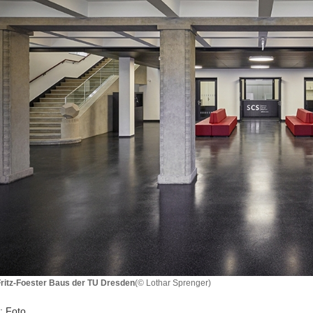
Fritz-Foester Baus der TU Dresden
(© Lothar Sprenger)
: Foto