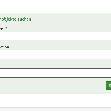
nobjekte suchen
riff
ation
S