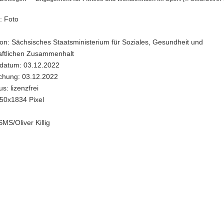
“
: Foto
nt
on: Sächsisches Staatsministerium für Soziales, Gesundheit und
aftlichen Zusammenhalt
datum: 03.12.2022
den
ichung: 03.12.2022
s: lizenzfrei
50x1834 Pixel
r
SMS/Oliver Killig