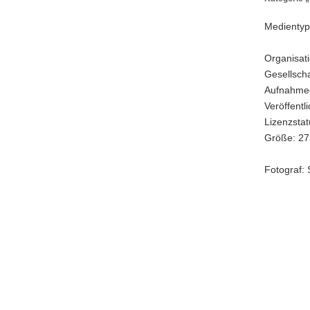
Kategorie
„Bewegen
Medientyp
–
Engageme
Organisati
für
Gesellsch
Fitness
und
Aufnahme
Wohlbefin
Veröffentl
im
Lizenzstatu
Sport
Größe: 27
(©
SMS/Olive
Killig)
Fotograf: 