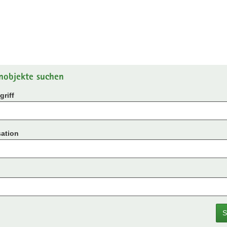
nobjekte suchen
riff
ation
S