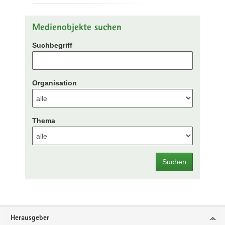
Medienobjekte suchen
Suchbegriff
Organisation
Thema
Suchen
Footer-
Herausgeber
Bereich