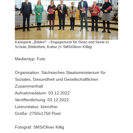
a
v
i
g
a
t
Kategorie „Bilden“ – Engagement für Geist und Seele in
Schule, Bibliothek, Kultur (© SMS/Oliver Killig)
i
Kategorie
o
„Bilden“
Medientyp: Foto
n
–
Engagement
Organisation: Sächsisches Staatsministerium für
für
Soziales, Gesundheit und Gesellschaftlichen
Geist
und
Zusammenhalt
Seele
Aufnahmedatum: 03.12.2022
in
Veröffentlichung: 03.12.2022
Schule,
Lizenzstatus: lizenzfrei
Bibliothek,
Größe: 2750x1750 Pixel
Kultur
(©
SMS/Oliver
Fotograf: SMS/Oliver Killig
Killig)