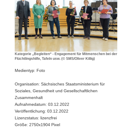
a
v
i
g
a
t
i
o
Kategorie „Begleiten“ - Engagement für Mitmenschen bei der
Flüchtlingshilfe, Tafeln usw. (© SMS/Oliver Killig)
n
Kategorie
„Begleiten“
Medientyp: Foto
-
Engagement
Organisation: Sächsisches Staatsministerium für
für
Soziales, Gesundheit und Gesellschaftlichen
Mitmenschen
bei
Zusammenhalt
der
Aufnahmedatum: 03.12.2022
Flüchtlingshilfe,
Veröffentlichung: 03.12.2022
Tafeln
Lizenzstatus: lizenzfrei
usw.
Größe: 2750x1904 Pixel
(©
SMS/Oliver