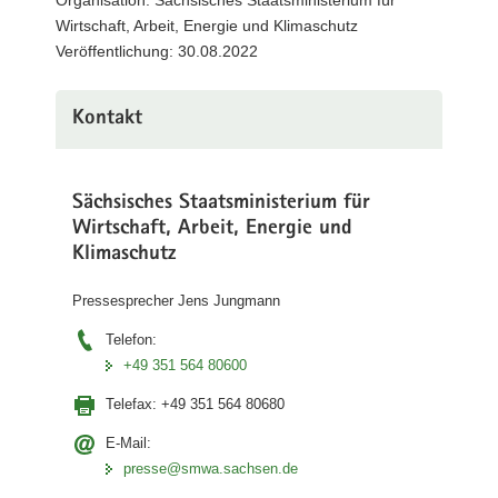
Organisation: Sächsisches Staatsministerium für
a
Wirtschaft, Arbeit, Energie und Klimaschutz
v
Veröffentlichung: 30.08.2022
i
g
Kontakt
a
t
i
Sächsisches Staatsministerium für
o
Wirtschaft, Arbeit, Energie und
n
Klimaschutz
Pressesprecher Jens Jungmann
Telefon:
+49 351 564 80600
Telefax:
+49 351 564 80680
E-Mail:
presse@smwa.sachsen.de