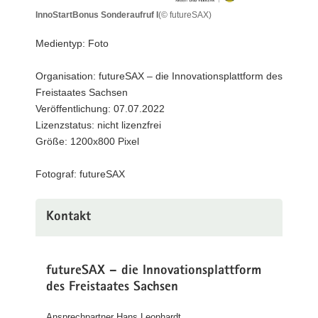
a
InnoStartBonus Sonderaufruf I
(© futureSAX)
InnoStartBonus
v
Sonderaufruf
Medientyp: Foto
i
I
g
Organisation: futureSAX – die Innovationsplattform des
a
Freistaates Sachsen
t
Veröffentlichung: 07.07.2022
i
Lizenzstatus: nicht lizenzfrei
o
Größe: 1200x800 Pixel
n
Fotograf: futureSAX
Kontakt
futureSAX – die Innovationsplattform
des Freistaates Sachsen
Ansprechpartner Hans Leonhardt