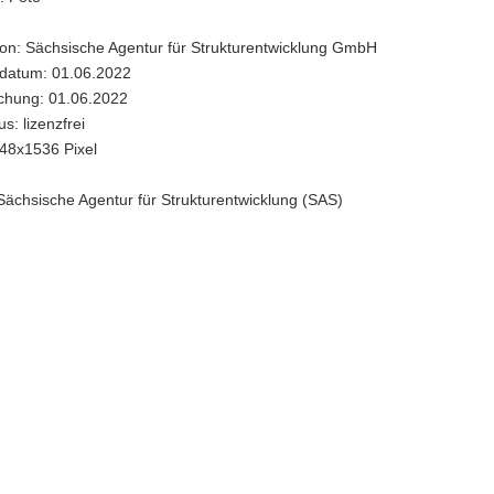
sschuss
ion: Sächsische Agentur für Strukturentwicklung GmbH
datum: 01.06.2022
e
ichung: 01.06.2022
s: lizenzfrei
twicklung
48x1536 Pixel
Sächsische Agentur für Strukturentwicklung (SAS)