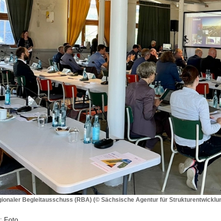
ionaler Begleitausschuss (RBA) (© Sächsische Agentur für Strukturentwicklu
r
: Foto