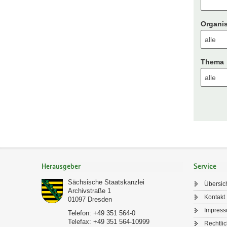
Organis
Thema
Footer-
Bereich
Herausgeber
Service
Sächsische Staatskanzlei
Übersic
Archivstraße 1
Kontakt
01097
Dresden
Impres
Telefon:
+49 351 564-0
Telefax:
+49 351 564-10999
Rechtli