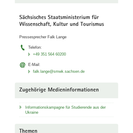
a
v
Sächsisches Staatsministerium für
i
Wissenschaft, Kultur und Tourismus
g
a
Pressesprecher Falk Lange
t
Telefon:
i
+49 351 564 60200
o
n
E-Mail:
falk.lange@smwk.sachsen.de
Zugehörige Medieninformationen
Informationskampagne für Studierende aus der
Ukraine
Themen