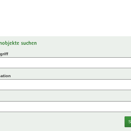
nobjekte suchen
riff
ation
S