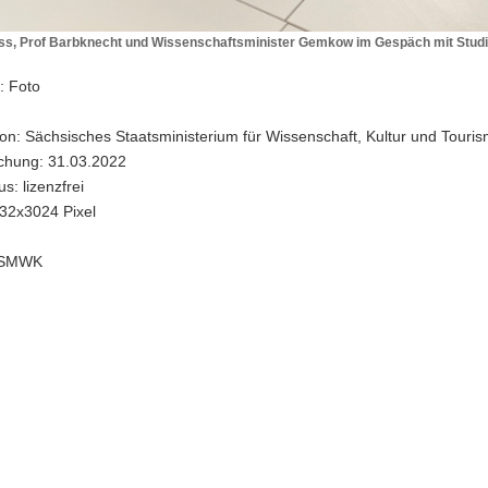
äss, Prof Barbknecht und Wissenschaftsminister Gemkow im Gespäch mit Stud
: Foto
t
on: Sächsisches Staatsministerium für Wissenschaft, Kultur und Touri
ichung: 31.03.2022
aftsminister
s: lizenzfrei
32x3024 Pixel
: SMWK
den