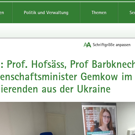
reifende
en
Politik und Verwaltung
Themen
Se
Schriftgröße anpassen
: Prof. Hofsäss, Prof Barbknec
enschaftsminister Gemkow im
ierenden aus der Ukraine