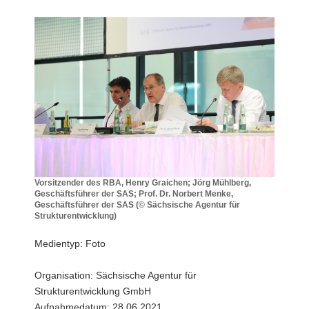
a
v
i
g
a
t
i
o
n
Vorsitzender des RBA, Henry Graichen; Jörg Mühlberg,
Geschäftsführer der SAS; Prof. Dr. Norbert Menke,
Geschäftsführer der SAS (© Sächsische Agentur für
Strukturentwicklung)
Vorsitzender
des
Medientyp: Foto
RBA,
Henry
Organisation: Sächsische Agentur für
Graichen;
Strukturentwicklung GmbH
Jörg
Mühlberg,
Aufnahmedatum: 28.06.2021