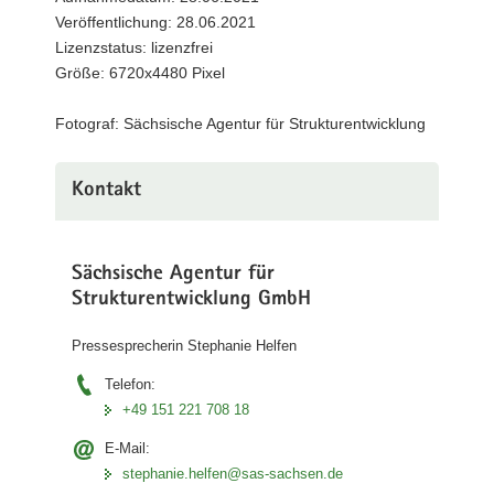
Geschäftsführer
Veröffentlichung: 28.06.2021
der
Lizenzstatus: lizenzfrei
SAS;
Größe: 6720x4480 Pixel
Prof.
Dr.
Norbert
Fotograf: Sächsische Agentur für Strukturentwicklung
Menke,
Geschäftsführer
der
Kontakt
SAS
(©
Sächsische
Agentur
Sächsische Agentur für
für
Strukturentwicklung GmbH
Strukturentwicklung)
Pressesprecherin Stephanie Helfen
Telefon:
+49 151 221 708 18
E-Mail:
stephanie.helfen@sas-sachsen.de