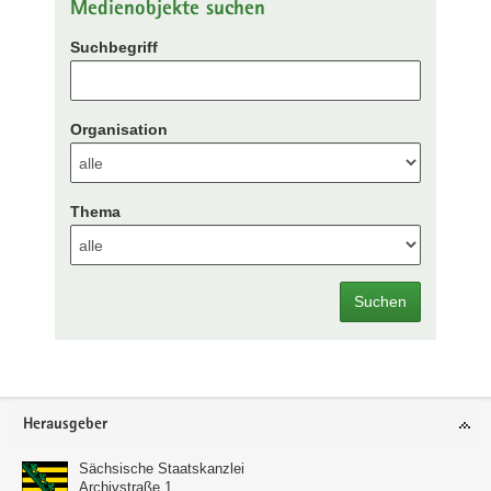
Medienobjekte suchen
Suchbegriff
Organisation
Thema
Suchen
Footer-
Herausgeber
Bereich
Sächsische Staatskanzlei
Archivstraße 1