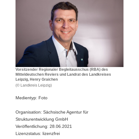
a
v
i
g
a
t
i
o
n
Vorsitzender Regionaler Begleitausschus (RBA) des
Mitteldeutschen Reviers und Landrat des Landkreises
Leipzig, Henry Graichen
(© Landkreis Leipzig)
Vorsitzender
Regionaler
Medientyp: Foto
Begleitausschus
(RBA)
Organisation: Sächsische Agentur für
des
Strukturentwicklung GmbH
Mitteldeutschen
Reviers
Veröffentlichung: 28.06.2021
und
Lizenzstatus: lizenzfrei
Landrat