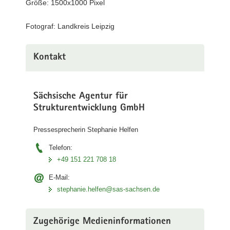
Größe: 1500x1000 Pixel
des
Landkreises
Fotograf: Landkreis Leipzig
Leipzig,
Henry
Graichen
Kontakt
Sächsische Agentur für
Strukturentwicklung GmbH
Pressesprecherin Stephanie Helfen
Telefon:
+49 151 221 708 18
E-Mail:
stephanie.helfen@sas-sachsen.de
Zugehörige Medieninformationen