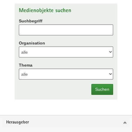
Medienobjekte suchen
Suchbegriff
Organisation
Thema
Suchen
Footer-
Herausgeber
Bereich