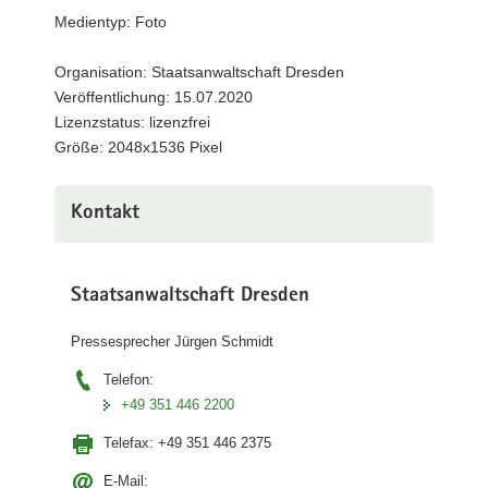
Medientyp: Foto
a
v
Organisation: Staatsanwaltschaft Dresden
i
Veröffentlichung: 15.07.2020
g
Lizenzstatus: lizenzfrei
a
Größe: 2048x1536 Pixel
t
i
o
Kontakt
n
Staatsanwaltschaft Dresden
Pressesprecher Jürgen Schmidt
Telefon:
+49 351 446 2200
Telefax:
+49 351 446 2375
E-Mail: