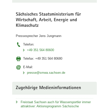
a
v
Sächsisches Staatsministerium für
i
Wirtschaft, Arbeit, Energie und
g
Klimaschutz
a
t
Pressesprecher Jens Jungmann
i
Telefon:
o
+49 351 564 80600
n
Telefax:
+49 351 564 80680
E-Mail:
presse@smwa.sachsen.de
Zugehörige Medieninformationen
Freistaat Sachsen auch für Wassersportler immer
attraktiver: Aktionsprogramm Sächsische